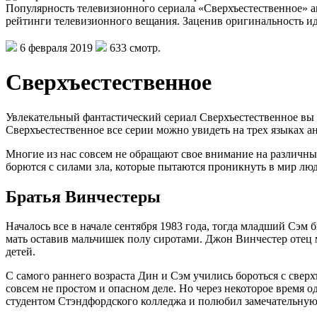
Популярность телевизионного сериала «Сверхъестественное» а
рейтинги телевизионного вещания. Заценив оригинальность 
6 февраля 2019
633 смотр.
Сверхъестественное
Увлекательный фантастический сериал Сверхъестественное вы 
Сверхъестественное все серии можно увидеть на трех языках а
Многие из нас совсем не обращают свое внимание на различны
борются с силами зла, которые пытаются проникнуть в мир люд
Братья Винчестеры
Началось все в начале сентября 1983 года, тогда младший Сэм 
мать оставив мальчишек полу сиротами. Джон Винчестер отец 
детей.
С самого раннего возраста Дин и Сэм учились бороться с свер
совсем не простом и опасном деле. Но через некоторое время о
студентом Стэндфордского колледжа и полюбил замечательную