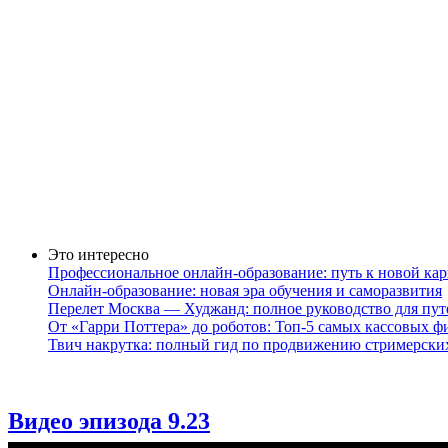
Это интересно
Профессиональное онлайн-образование: путь к новой кар
Онлайн-образование: новая эра обучения и саморазвития
Перелет Москва — Худжанд: полное руководство для пу
От «Гарри Поттера» до роботов: Топ-5 самых кассовых ф
Твич накрутка: полный гид по продвижению стримерски
Видео эпизода 9.23