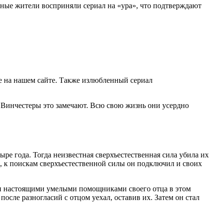
тные жители восприняли сериал на «ура», что подтверждают
е на нашем сайте. Также излюбленный сериал
 Винчестеры это замечают. Всю свою жизнь они усердно
ре года. Тогда неизвестная сверхъестественная сила убила их
, к поискам сверхъестественной силы он подключил и своих
али настоящими умелыми помощниками своего отца в этом
осле разногласий с отцом уехал, оставив их. Затем он стал