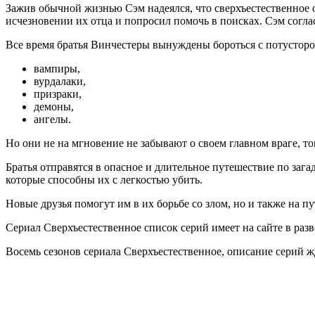
Зажив обычной жизнью Сэм надеялся, что сверхъестественное о
исчезновении их отца и попросил помочь в поисках. Сэм согла
Все время братья Винчестеры вынуждены бороться с потусторон
вампиры,
вурдалаки,
призраки,
демоны,
ангелы.
Но они не на мгновение не забывают о своем главном враге, том
Братья отправятся в опасное и длительное путешествие по зага
которые способны их с легкостью убить.
Новые друзья помогут им в их борьбе со злом, но и также на 
Сериал Сверхъестественное список серий имеет на сайте в раз
Восемь сезонов сериала Сверхъестественное, описание серий ж