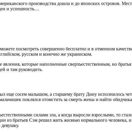
мериканского производства дошла и до японских островов. Мес
идеи и успешность…
можете посмотреть совершенно бесплатно и в отменном качеств
нглийском, русском и конечно же украинском.
е явления, которые наполненные сверхъестественным, но братья
ей и там руководить.
был еще сосем малышом, а старшему брату Дину исполнилось четы
мальчишек поклялся отомстить за смерть жены и найти обидчика
хъестественными силами зла, а когда выросли взрослыми, то ст
дин из братьев Сэм решил жить жизнью нормального человека, и п
 девушку.