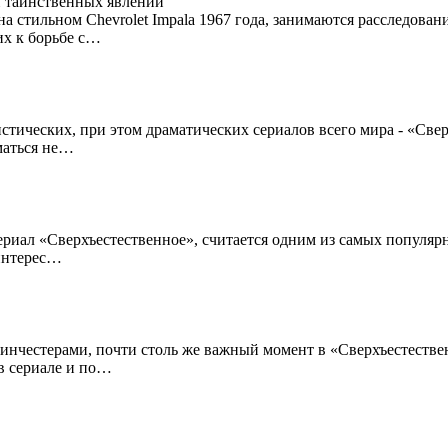
на стильном Chevrolet Impala 1967 года, занимаются расследов
их к борьбе с…
стических, при этом драматических сериалов всего мира - «Свер
маться не…
ериал «Сверхъестественное», считается одним из самых популярн
интерес…
инчестерами, почти столь же важный момент в «Сверхъестественн
в сериале и по…