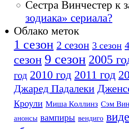
Сестра Винчестер к 
зодиака» сериала?
Облако меток
1 сезон
2 сезон
4
3 сезон
9 сезон
2005 го
сезон
2011 год
2010 год
20
год
Дженс
Джаред Падалеки
Кроули
Миша Коллинз
Сэм Вин
вид
вампиры
анонсы
вендиго