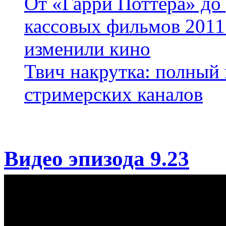
От «Гарри Поттера» до
кассовых фильмов 2011 
изменили кино
Твич накрутка: полный
стримерских каналов
Видео эпизода 9.23