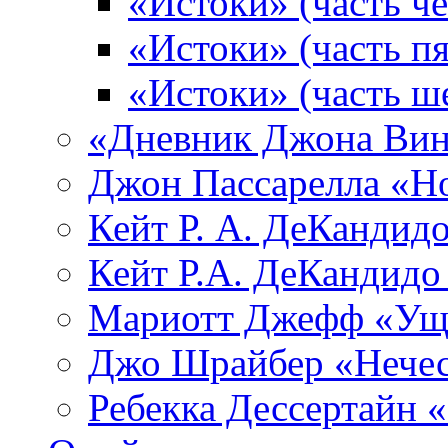
«Истоки» (часть че
«Истоки» (часть пя
«Истоки» (часть ш
«Дневник Джона Вин
Джон Пассарелла «Н
Кейт Р. А. ДеКандид
Кейт Р.А. ДеКандидо
Мариотт Джефф «Уще
Джо Шрайбер «Нечес
Ребекка Десcертайн 