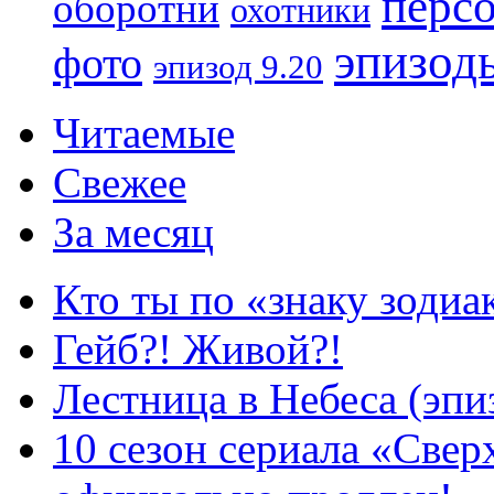
перс
оборотни
охотники
эпизод
фото
эпизод 9.20
Читаемые
Свежее
За месяц
Кто ты по «знаку зодиа
Гейб?! Живой?!
Лестница в Небеса (эпи
10 сезон сериала «Све