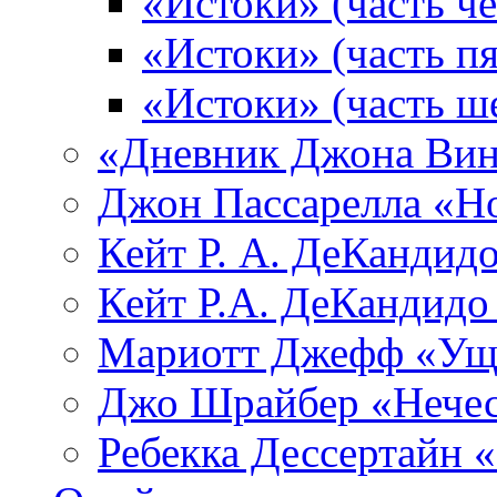
«Истоки» (часть че
«Истоки» (часть пя
«Истоки» (часть ш
«Дневник Джона Вин
Джон Пассарелла «Н
Кейт Р. А. ДеКандид
Кейт Р.А. ДеКандидо
Мариотт Джефф «Уще
Джо Шрайбер «Нечес
Ребекка Десcертайн 