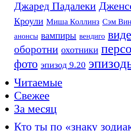
Дженс
Джаред Падалеки
Кроули
Миша Коллинз
Сэм Вин
вид
вампиры
анонсы
вендиго
перс
оборотни
охотники
эпизод
фото
эпизод 9.20
Читаемые
Свежее
За месяц
Кто ты по «знаку зодиа