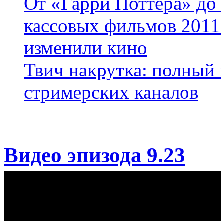
От «Гарри Поттера» до
кассовых фильмов 2011 
изменили кино
Твич накрутка: полный
стримерских каналов
Видео эпизода 9.23