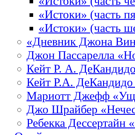
«Истоки» (часть че
«Истоки» (часть пя
«Истоки» (часть ш
«Дневник Джона Вин
Джон Пассарелла «Н
Кейт Р. А. ДеКандид
Кейт Р.А. ДеКандидо
Мариотт Джефф «Уще
Джо Шрайбер «Нечес
Ребекка Десcертайн 