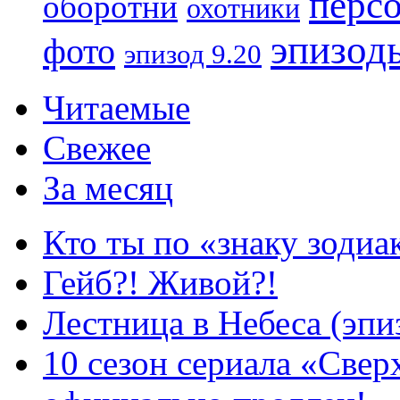
перс
оборотни
охотники
эпизод
фото
эпизод 9.20
Читаемые
Свежее
За месяц
Кто ты по «знаку зодиа
Гейб?! Живой?!
Лестница в Небеса (эпи
10 сезон сериала «Све