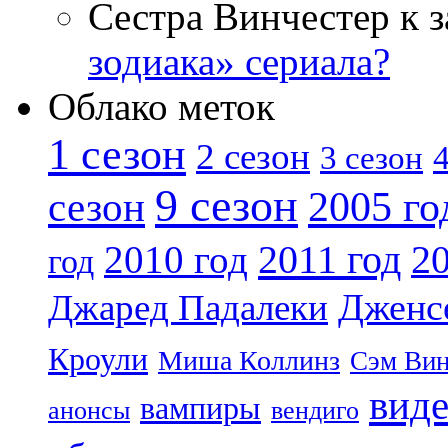
Сестра Винчестер к 
зодиака» сериала?
Облако меток
1 сезон
2 сезон
4
3 сезон
9 сезон
2005 го
сезон
2011 год
2010 год
20
год
Дженс
Джаред Падалеки
Кроули
Миша Коллинз
Сэм Вин
вид
вампиры
анонсы
вендиго