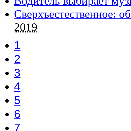
Водитель выбирает муз
Сверхъестественное: об
2019
1
2
3
4
5
6
7