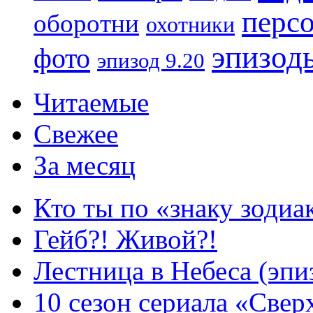
перс
оборотни
охотники
эпизод
фото
эпизод 9.20
Читаемые
Свежее
За месяц
Кто ты по «знаку зодиа
Гейб?! Живой?!
Лестница в Небеса (эпи
10 сезон сериала «Све