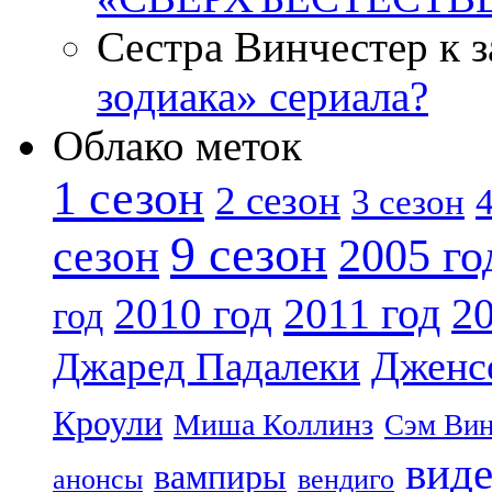
Сестра Винчестер к 
зодиака» сериала?
Облако меток
1 сезон
2 сезон
4
3 сезон
9 сезон
2005 го
сезон
2011 год
2010 год
20
год
Дженс
Джаред Падалеки
Кроули
Миша Коллинз
Сэм Вин
вид
вампиры
анонсы
вендиго