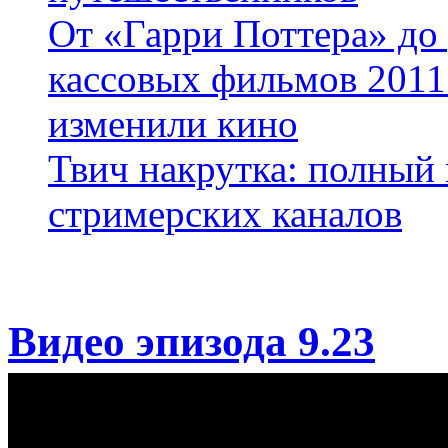
От «Гарри Поттера» до
кассовых фильмов 2011 
изменили кино
Твич накрутка: полный
стримерских каналов
Видео эпизода 9.23