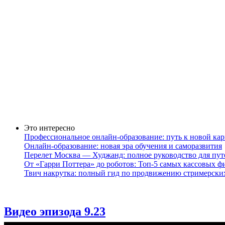
Это интересно
Профессиональное онлайн-образование: путь к новой кар
Онлайн-образование: новая эра обучения и саморазвития
Перелет Москва — Худжанд: полное руководство для пу
От «Гарри Поттера» до роботов: Топ-5 самых кассовых ф
Твич накрутка: полный гид по продвижению стримерски
Видео эпизода 9.23