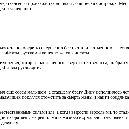
мериканского производства дошла и до японских островов. Мес
идеи и успешность…
можете посмотреть совершенно бесплатно и в отменном качеств
нглийском, русском и конечно же украинском.
е явления, которые наполненные сверхъестественным, но братья
ей и там руководить.
был еще сосем малышом, а старшему брату Дину исполнилось четы
мальчишек поклялся отомстить за смерть жены и найти обидчика
хъестественными силами зла, а когда выросли взрослыми, то ст
дин из братьев Сэм решил жить жизнью нормального человека, и п
 девушку.