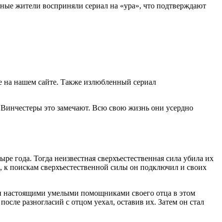
тные жители восприняли сериал на «ура», что подтверждают
е на нашем сайте. Также излюбленный сериал
 Винчестеры это замечают. Всю свою жизнь они усердно
ре года. Тогда неизвестная сверхъестественная сила убила их
, к поискам сверхъестественной силы он подключил и своих
али настоящими умелыми помощниками своего отца в этом
осле разногласий с отцом уехал, оставив их. Затем он стал