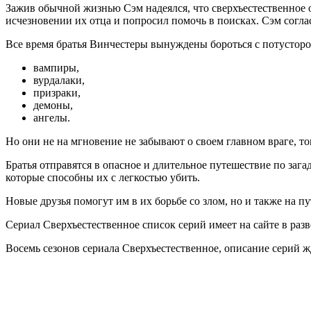
Зажив обычной жизнью Сэм надеялся, что сверхъестественное о
исчезновении их отца и попросил помочь в поисках. Сэм согла
Все время братья Винчестеры вынуждены бороться с потусторон
вампиры,
вурдалаки,
призраки,
демоны,
ангелы.
Но они не на мгновение не забывают о своем главном враге, том
Братья отправятся в опасное и длительное путешествие по зага
которые способны их с легкостью убить.
Новые друзья помогут им в их борьбе со злом, но и также на 
Сериал Сверхъестественное список серий имеет на сайте в раз
Восемь сезонов сериала Сверхъестественное, описание серий ж