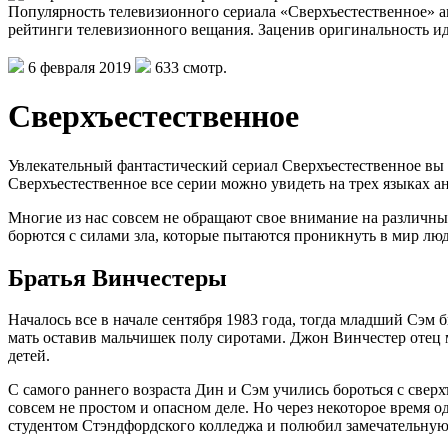
Популярность телевизионного сериала «Сверхъестественное» а
рейтинги телевизионного вещания. Заценив оригинальность 
6 февраля 2019
633 смотр.
Сверхъестественное
Увлекательный фантастический сериал Сверхъестественное вы 
Сверхъестественное все серии можно увидеть на трех языках а
Многие из нас совсем не обращают свое внимание на различны
борются с силами зла, которые пытаются проникнуть в мир люд
Братья Винчестеры
Началось все в начале сентября 1983 года, тогда младший Сэм 
мать оставив мальчишек полу сиротами. Джон Винчестер отец 
детей.
С самого раннего возраста Дин и Сэм учились бороться с свер
совсем не простом и опасном деле. Но через некоторое время о
студентом Стэндфордского колледжа и полюбил замечательную