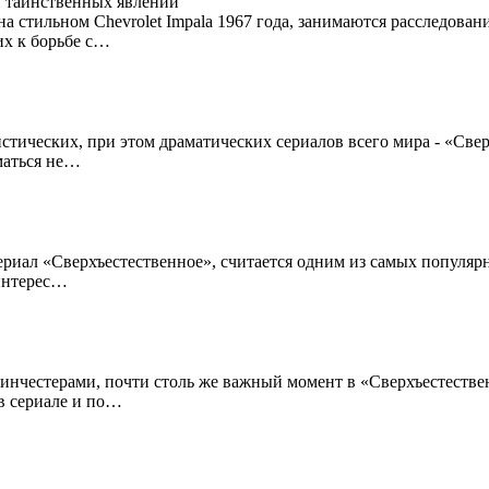
на стильном Chevrolet Impala 1967 года, занимаются расследов
их к борьбе с…
стических, при этом драматических сериалов всего мира - «Свер
маться не…
ериал «Сверхъестественное», считается одним из самых популярн
интерес…
инчестерами, почти столь же важный момент в «Сверхъестественн
в сериале и по…