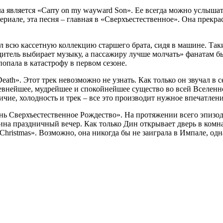
 является «Carry on my wayward Son». Ее всегда можно услышать
риале, эта песня – главная в «Сверхъестественное». Она прекра
вал всю кассетную коллекцию старшего брата, сидя в машине. Та
дитель выбирает музыку, а пассажиру лучше молчать» фанатам 
опала в катастрофу в первом сезоне.
h». Этот трек невозможно не узнать. Как только он звучал в се
ревнейшее, мудрейшее и спокойнейшее существо во всей Вселенно
чие, холодность и трек – все это производит нужное впечатлени
ь Сверхъестественное Рождество». На протяжении всего эпизода
ина праздничный вечер. Как только Дин открывает дверь в комна
le Christmas». Возможно, она никогда бы не заиграла в Импале, 