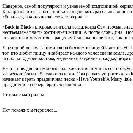
Наверное, самой популярной и узнаваемой композицией сериала
Как признаются фанаты и просто люди, хоть раз слышавшие о се
«бизнеса», и конечно же, сюжета сериала.
«Back in Black» впервые заиграла тогда, когда Сэм просматри
неотъемлемая часть охотничьей жизни. А после слов Дина «Во
появляется в момент возвращения Импалы после того, как она п
Еще одной весьма запоминающейся композицией является «O Deat
тот, кто любит пиццу и забирает каждого человека на земле, д
иголочки одетый костюм, медленная уверенна походка, безразли
Ну и в преддверии Нового года хочется вспомнить серию «Очен
языческие боги наблюдают за вами, Сэм решает устроить для Д
начинает играть праздничная песня «Have Yourself A Merry litt
праздничного вечера братьев отличное.
Похожие материалы:
Нет похожих материалов...