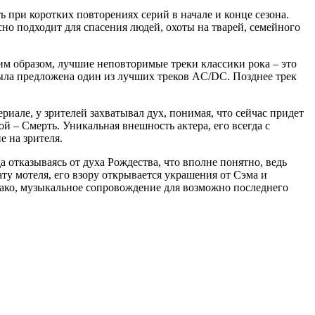
 при коротких повторениях серий в начале и конце сезона.
сно подходит для спасения людей, охоты на тварей, семейного
ким образом, лучшие неповторимые треки классики рока – это
была предложена один из лучших треков AC/DC. Позднее трек
риале, у зрителей захватывал дух, понимая, что сейчас придет
й – Смерть. Уникальная внешность актера, его всегда с
е на зрителя.
 отказываясь от духа Рождества, что вполне понятно, ведь
ту мотеля, его взору открывается украшения от Сэма и
однако, музыкальное сопровождение для возможно последнего