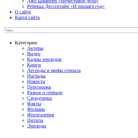
Джо Шрайбер «Нечестивое дело»
Ребекка Десcертайн «И прошёл год»
О сайте
Карта сайта
Категории
Актеры
Видео
Кадры эпизодов
Книги
Легенды и мифы сериала
Награды
Новости
Персонажи
Разное о сериале
Саундтреки
Факты
Фильмы
Фотогалерея
Цитаты
Эпизоды