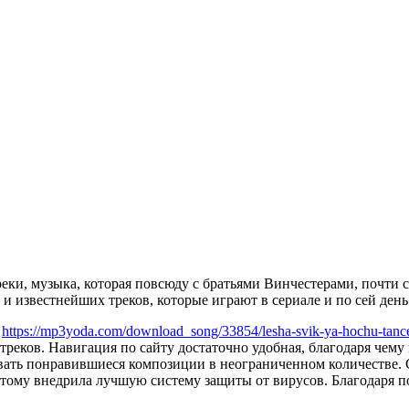
реки, музыка, которая повсюду с братьями Винчестерами, почти 
 и известнейших треков, которые играют в сериале и по сей день
е
https://mp3yoda.com/download_song/33854/lesha-svik-ya-hochu-tanc
реков. Навигация по сайту достаточно удобная, благодаря чему
вать понравившиеся композиции в неограниченном количестве. С
оэтому внедрила лучшую систему защиты от вирусов. Благодаря 