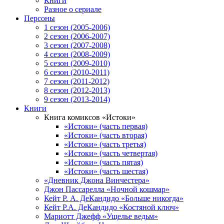
Книги
Разное о сериале
Персоны
1 сезон (2005-2006)
2 сезон (2006-2007)
3 сезон (2007-2008)
4 сезон (2008-2009)
5 сезон (2009-2010)
6 сезон (2010-2011)
7 сезон (2011-2012)
8 сезон (2012-2013)
9 сезон (2013-2014)
Книги
Книга комиксов «Истоки»
«Истоки» (часть первая)
«Истоки» (часть вторая)
«Истоки» (часть третья)
«Истоки» (часть четвертая)
«Истоки» (часть пятая)
«Истоки» (часть шестая)
«Дневник Джона Винчестера»
Джон Пассарелла «Ночной кошмар»
Кейт Р. А. ДеКандидо «Больше никогда»
Кейт Р.А. ДеКандидо «Костяной ключ»
Мариотт Джефф «Ущелье ведьм»