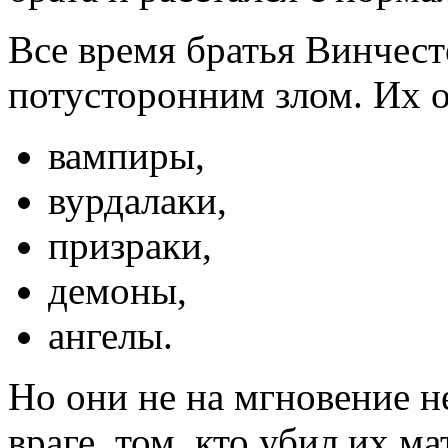
Все время братья Винчес
потусторонним злом. Их о
вампиры,
вурдалаки,
призраки,
демоны,
ангелы.
Но они не на мгновение н
враге, том, кто убил их ма