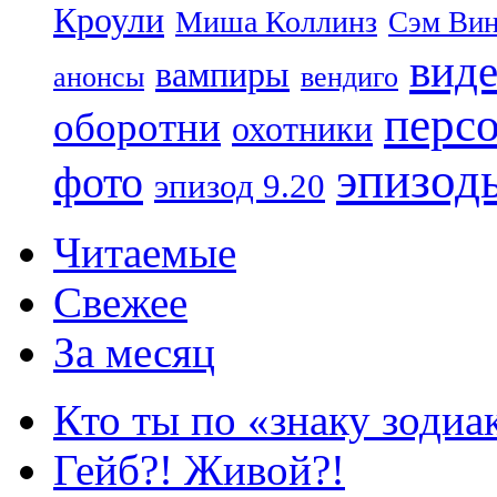
Кроули
Миша Коллинз
Сэм Вин
вид
вампиры
анонсы
вендиго
перс
оборотни
охотники
эпизод
фото
эпизод 9.20
Читаемые
Свежее
За месяц
Кто ты по «знаку зодиа
Гейб?! Живой?!