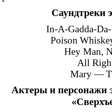
Саундтреки э
In-A-Gadda-Da-V
Poison Whiske
Hey Man, Ni
All Rig
Mary — Th
Актеры и персонажи э
«Сверхъ