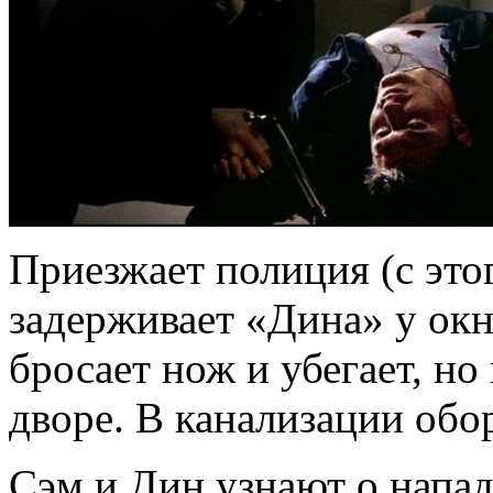
Приезжает полиция (с этог
задерживает «Дина» у окн
бросает нож и убегает, но
дворе. В канализации обо
Сэм и Дин узнают о напад