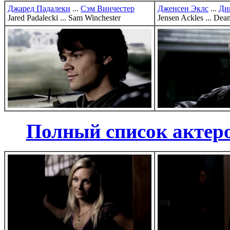
Джаред Падалеки
...
Сэм Винчестер
Дженсен Эклс
...
Ди
Jared Padalecki ... Sam Winchester
Jensen Ackles ... Dea
Полный список актеро