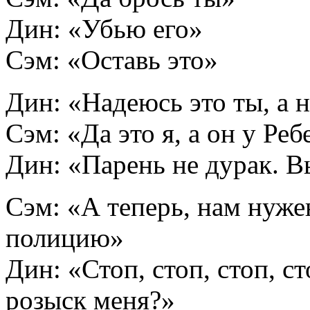
Дин: «Убью его»
Сэм: «Оставь это»
Дин: «Надеюсь это ты, а н
Сэм: «Да это я, а он у Ре
Дин: «Парень не дурак. В
Сэм: «А теперь, нам нуже
полицию»
Дин: «Стоп, стоп, стоп, с
розыск меня?»