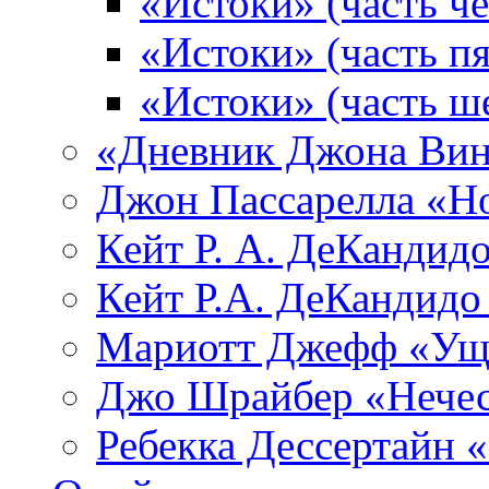
«Истоки» (часть че
«Истоки» (часть пя
«Истоки» (часть ш
«Дневник Джона Вин
Джон Пассарелла «Н
Кейт Р. А. ДеКандид
Кейт Р.А. ДеКандидо
Мариотт Джефф «Уще
Джо Шрайбер «Нечес
Ребекка Десcертайн 