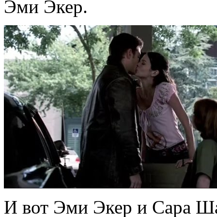
Эми Экер.
И вот Эми Экер и Сара Ш