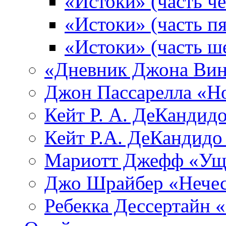
«Истоки» (часть че
«Истоки» (часть пя
«Истоки» (часть ш
«Дневник Джона Вин
Джон Пассарелла «Н
Кейт Р. А. ДеКандид
Кейт Р.А. ДеКандидо
Мариотт Джефф «Уще
Джо Шрайбер «Нечес
Ребекка Десcертайн 