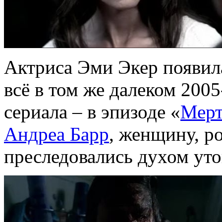
Актриса Эми Экер появил
всё в том же далеком 2005
сериала – в эпизоде «
Мерт
Андреа Барр
, женщину, р
преследовались духом уто