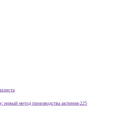
иалиста
: новый метод производства актиния-225