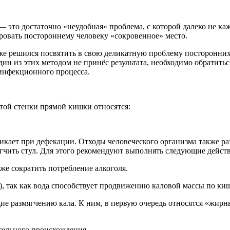
 это достаточно «неудобная» проблема, с которой далеко не к
овать постороннему человеку «сокровенное» место.
ё же решился посвятить в свою деликатную проблему посторонних
ин из этих методом не принёс результата, необходимо обратить
инфекционного процесса.
той стенки прямой кишки относятся:
кает при дефекации. Отходы человеческого организма также разд
чить стул. Для этого рекомендуют выполнять следующие действ
же сократить потребление алкоголя.
и), так как вода способствует продвижению каловой массы по ки
е размягчению кала. К ним, в первую очередь относятся «жирн
ительного происхождения.