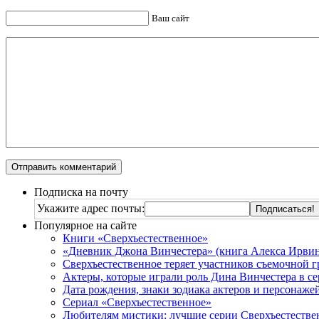
Ваш сайт
Подписка на почту
Укажите адрес почты:
Популярное на сайте
Книги «Сверхъестественное»
«Дневник Джона Винчестера» (книга Алекса Ирвин
Сверхъестественное теряет участников съемочной 
Актеры, которые играли роль Дина Винчестера в се
Дата рождения, знаки зодиака актеров и персонаже
Сериал «Сверхъестественное»
Любителям мистики: лучшие серии Сверхъестестве