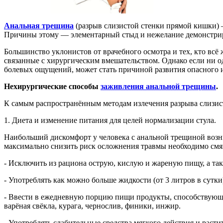
Анальная трещина
(разрыв слизистой стенки прямой кишки) —
Причины этому — элементарный стыд и нежелание демонстрир
Большинство уклонистов от врачебного осмотра и тех, кто вс
связанные с хирургическим вмешательством. Однако если ни од
болевых ощущений, может стать причиной развития опасного 
Нехирургические способы
заживления анальной трещины
.
К самым распространённым методам излечения разрыва слизис
1. Диета и изменение питания для целей нормализации стула.
Наибольший дискомфорт у человека с анальной трещиной возни
максимально снизить риск осложнения травмы необходимо смяг
- Исключить из рациона острую, кислую и жареную пищу, а так
- Употреблять как можно больше жидкости (от 3 литров в сутк
- Ввести в ежедневную порцию пищи продукты, способствующи
варёная свёкла, курага, чернослив, финики, инжир.
- Употреблять слабительные средства мягкого действия и раст