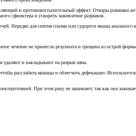
вляющий и противовоспалительный эффект. Отвары ромашки апт
ного сфинктера и ускорить заживление разрывов.
ечей. Нередко для снятия спазма или судороги мышц анального 
 иное лечение не принесло результата и трещина из острой фор
ям удаляют и накладывают на разрыв швы.
чтобы расслабить мышцы и облегчить дефекацию. Используется
нктеротомией. При этом рану не зашивают, так как она заживает