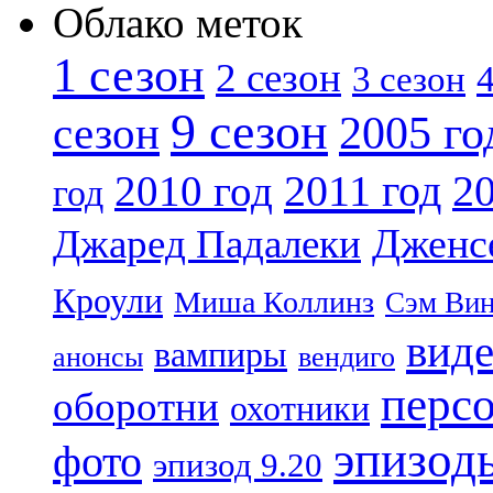
Облако меток
1 сезон
2 сезон
4
3 сезон
9 сезон
2005 го
сезон
2011 год
2010 год
20
год
Дженс
Джаред Падалеки
Кроули
Миша Коллинз
Сэм Вин
вид
вампиры
анонсы
вендиго
перс
оборотни
охотники
эпизод
фото
эпизод 9.20