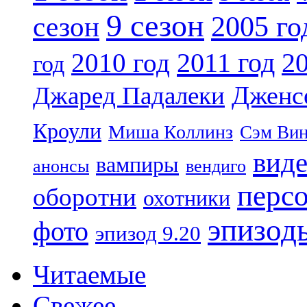
9 сезон
2005 го
сезон
2011 год
2010 год
20
год
Дженс
Джаред Падалеки
Кроули
Миша Коллинз
Сэм Вин
вид
вампиры
анонсы
вендиго
перс
оборотни
охотники
эпизод
фото
эпизод 9.20
Читаемые
Свежее