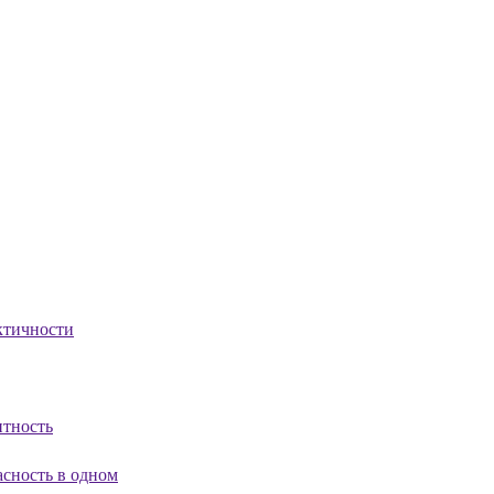
ктичности
нтность
асность в одном