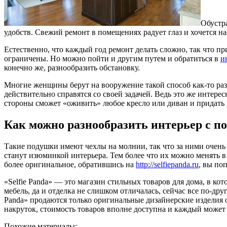
Обустр
удобств. Свежий ремонт в помещениях радует глаз и хочется на
Естественно, что каждый год ремонт делать сложно, так что п
ограничены. Но можно пойти и другим путем и обратиться в
и
конечно же, разнообразить обстановку.
Многие женщины берут на вооружение такой способ как-то разб
действительно справятся со своей задачей. Ведь это же интерес
стороны сможет «оживить» любое кресло или диван и придать
Как можно разнообразить интерьер с по
Такие подушки имеют чехлы на молнии, так что за ними очень
станут изюминкой интерьера. Тем более что их можно менять в 
более оригинальное, обратившись на
http://selfiepanda.ru
, вы по
«Selfie Panda» — это магазин стильных товаров для дома, в к
мебель, да и отделка не слишком отличалась, сейчас все по-дру
Panda» продаются только оригинальные дизайнерские изделия 
накруток, стоимость товаров вполне доступна и каждый может 
Похожие материалы: