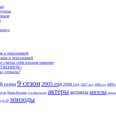
а)
группы
риале
й
нного
ов и персонажей
теров и персонажей
е считал себя плохим парнем»
СТВЕННОЕ»
а» сериала?
9 сезон
2005 год
8 сезон
2006 год
2007 год
2009 
2008 год
актеры
ангелы
актрисы
оули
Миша Коллинз
Сэм Винчестер
анонс
эпизоды
д 9.20