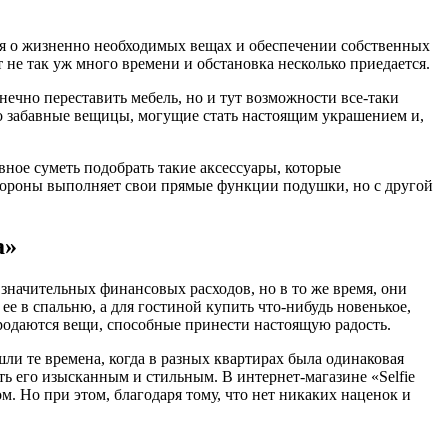
ся о жизненно необходимых вещах и обеспечении собственных
 не так уж много времени и обстановка несколько приедается.
ечно переставить мебель, но и тут возможности все-таки
-то забавные вещицы, могущие стать настоящим украшением и,
вное суметь подобрать такие аксессуары, которые
стороны выполняет свои прямые функции подушки, но с другой
a»
значительных финансовых расходов, но в то же время, они
ее в спальню, а для гостиной купить что-нибудь новенькое,
продаются вещи, способные принести настоящую радость.
шли те времена, когда в разных квартирах была одинаковая
ать его изысканным и стильным. В интернет-магазине «Selfie
. Но при этом, благодаря тому, что нет никаких наценок и