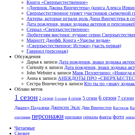
Книги «Сверхъестественное»
«Дневник Джона Винчестера» (книга Алекса Ирвин
Сверхъестественное теряет участников съемочной 
Актеры, которые играли роль Дина Винчестера в се
Дата рождения, знаки зодиака актеров и персонаже
Сериал «Сверхъестественное»
Любителям мистики: лучшие серии Сверхъестестве
Мариотт Джефф. Книга «Ущелье ведьм»
«Сверхъестественное: Истоки» (часть первая)
Гавриил (персонаж)
Обсуждения
Дарья к записи
Дата рождения, знаки зодиака актер
Curiosity к записи
Дата рождения, знаки зодиака ак
John Webster к записи
Марк Пеллегрино: «Никогда н
Анна к записи
АНЕКДОТЫ ПРО «СВЕРХЪЕСТЕ
Сестра Винчестер к записи
Кто ты по «знаку зодиак
Облако меток
1 сезон
6 сезон
7 сезон
2 сезон
5 сезон
4 сезон
3 сезон
Дженсен Эклс
Джаред Падалеки
Дин Винчестер
Кастиэль
Кр
персонажи
фото
факты
сериалы
охотники
призраки
эпизо
Читаемые
Свежее