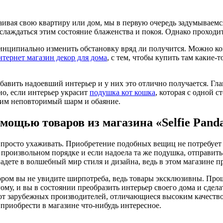
аивая свою квартиру или дом, мы в первую очередь задумываем
слаждаться этим состояние блаженства и покоя. Однако проходит
ринципиально изменить обстановку вряд ли получится. Можно кон
нтернет магазин декор для дома
, с тем, чтобы купить там какие
авить надоевший интерьер и у них это отлично получается. Гла
но, если интерьер украсит
подушка кот кошка
, которая с одной 
 им неповторимый шарм и обаяние.
мощью товаров из магазина «Selfie Pand
 просто ухаживать. Приобретение подобных вещиц не потребует 
произвольном порядке и если надоела та же подушка, отправить 
падете в волшебный мир стиля и дизайна, ведь в этом магазине 
отором вы не увидите ширпотреба, ведь товары эксклюзивны. Про
гому, и вы в состоянии преобразить интерьер своего дома и сдел
от зарубежных производителей, отличающиеся высоким качеством
приобрести в магазине что-нибудь интересное.