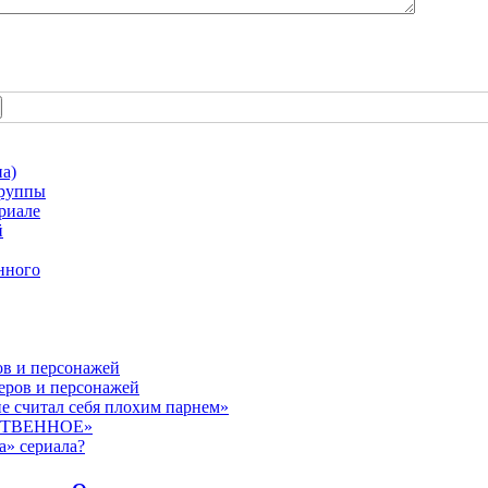
а)
группы
риале
й
нного
ов и персонажей
теров и персонажей
е считал себя плохим парнем»
СТВЕННОЕ»
а» сериала?