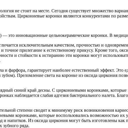
ология не стоит на месте. Сегодня существует множество вариан
войствам. Циркониевые коронки являются конкурентами по разме
) — это инновационные цельнокерамические коронки. В медицин
отличается исключительным качеством, прочностью и одновремен
 и точное прилегание к естественному прикусу. Кроме того, окс
очности и стойкости к истиранию эти коронки могут использова
.
 и фарфора, гарантирует наиболее естественный эффект. Это ед
м зубом). Преломление света на коронке из оксида циркония поз
лядный синий край десны. С циркониевыми коронками, которые
оронках наблюдается слабая адгезия бактериального налета. Бла
тельной степени сводит к минимуму риск возникновения кариеса
ниевыми коронками, которые воспользовались возможностью их 
юд и напитков. Из оксида циркония могут быть изготовлены как 
х зубного ряда.