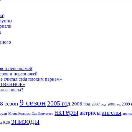
а)
группы
риале
й
нного
ов и персонажей
теров и персонажей
е считал себя плохим парнем»
СТВЕННОЕ»
а» сериала?
9 сезон
2005 год
8 сезон
2006 год
2007 год
2009 
2008 год
актеры
ангелы
актрисы
оули
Миша Коллинз
Сэм Винчестер
анонс
эпизоды
д 9.20