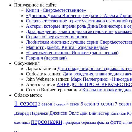
Популярное на сайте
Книги «Сверхъестественное»
«Дневник Джона Винчестера» (книга Алекса Ирвин
Сверхъестественное теряет участников съемочной 
Актеры, которые играли роль Дина Винчестера в се
Дата рождения, знаки зодиака актеров и персонаже
Сериал «Сверхъестественное»
Любителям мистики: лучшие серии Сверхъестестве
Мариотт Джефф. Книга «Ущелье ведьм»
«Сверхъестественное: Истоки» (часть первая)
Гавриил (персонаж)
Обсуждения
Дарья к записи
Дата рождения, знаки зодиака актер
Curiosity к записи
Дата рождения, знаки зодиака ак
John Webster к записи
Марк Пеллегрино: «Никогда н
Анна к записи
АНЕКДОТЫ ПРО «СВЕРХЪЕСТЕ
Сестра Винчестер к записи
Кто ты по «знаку зодиак
Облако меток
1 сезон
6 сезон
7 сезон
2 сезон
5 сезон
4 сезон
3 сезон
Дженсен Эклс
Джаред Падалеки
Дин Винчестер
Кастиэль
Кр
персонажи
фото
факты
сериалы
охотники
призраки
эпизо