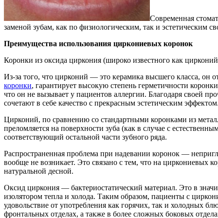
Современная стомат
заменой зубам, как по физиологическим, так и эстетическим с
Преимущества использования циркониевых коронок
Коронки из оксида циркония (широко известного как цирконий
Из-за того, что цирконий — это керамика высшего класса, он 
коронки
, гарантирует высокую степень герметичности коронки
что он не вызывает у пациентов аллергии. Благодаря своей пр
сочетают в себе качество с прекрасным эстетическим эффектом
Цирконий, по сравнению со стандартными коронками из металла
преломляется на поверхности зуба (как в случае с естественны
соответствующий остальной части зубного ряда.
Распространенная проблема при надевании коронок — неприг
вообще не возникает. Это связано с тем, что на циркониевых к
натуральной десной.
Оксид циркония — бактериостатический материал. Это в значи
изолятором тепла и холода. Таким образом, пациенты с цирко
удовольствие от употребления как горячих, так и холодных бл
фронтальных отделах, а также в более сложных боковых отдела