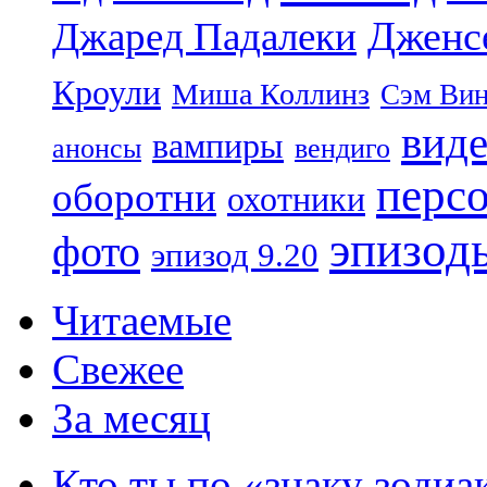
Дженс
Джаред Падалеки
Кроули
Миша Коллинз
Сэм Вин
вид
вампиры
анонсы
вендиго
перс
оборотни
охотники
эпизод
фото
эпизод 9.20
Читаемые
Свежее
За месяц
Кто ты по «знаку зодиа