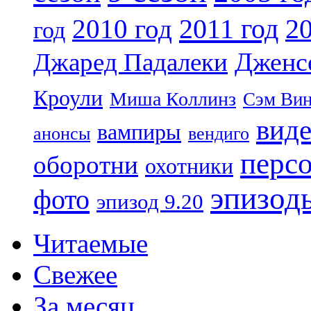
2011 год
2010 год
20
год
Дженс
Джаред Падалеки
Кроули
Миша Коллинз
Сэм Вин
вид
вампиры
анонсы
вендиго
перс
оборотни
охотники
эпизод
фото
эпизод 9.20
Читаемые
Свежее
За месяц