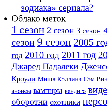
зодиака» сериала?
Облако меток
1 сезон
2 сезон
4
3 сезон
9 сезон
2005 го
сезон
2011 год
2010 год
20
год
Дженс
Джаред Падалеки
Кроули
Миша Коллинз
Сэм Вин
вид
вампиры
анонсы
вендиго
перс
оборотни
охотники