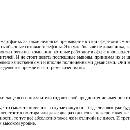
мартфоны. За такое недолгое пребывание в этой сфере они смог
ь обычные сотовые телефоны. Это уже больше не диковинка, кот
ости почти все компании, которые работают в сфере производс
дителей. И не стоит делать поспешные выводы, принимая их за 
ольно качественными и вполне полноценными девайсами. Они м
еделяется прежде всего тремя качествами.
тики чаще всего покупатели отдают своё предпочтение именно ки
, что сможете получить в случае покупки. Тогда человек уже б
нт стоит в полтора или даже два раза дешевле, нежели такая же 
ности, то тут всё абсолютно такое же и отличий не имеет. И трет
м высоком уровне.