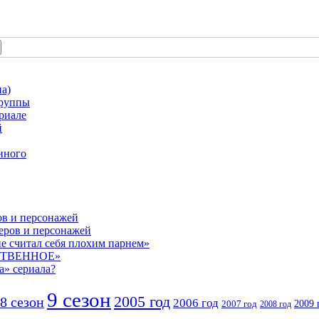
а)
группы
риале
й
нного
ов и персонажей
теров и персонажей
е считал себя плохим парнем»
СТВЕННОЕ»
а» сериала?
9 сезон
2005 год
8 сезон
2006 год
2007 год
2009 
2008 год