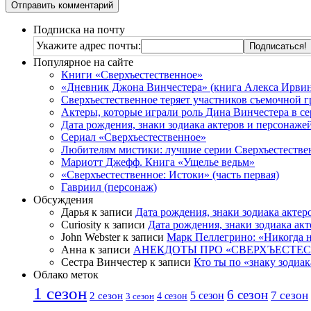
Подписка на почту
Укажите адрес почты:
Популярное на сайте
Книги «Сверхъестественное»
«Дневник Джона Винчестера» (книга Алекса Ирвин
Сверхъестественное теряет участников съемочной 
Актеры, которые играли роль Дина Винчестера в се
Дата рождения, знаки зодиака актеров и персонаже
Сериал «Сверхъестественное»
Любителям мистики: лучшие серии Сверхъестестве
Мариотт Джефф. Книга «Ущелье ведьм»
«Сверхъестественное: Истоки» (часть первая)
Гавриил (персонаж)
Обсуждения
Дарья к записи
Дата рождения, знаки зодиака актер
Curiosity к записи
Дата рождения, знаки зодиака ак
John Webster к записи
Марк Пеллегрино: «Никогда н
Анна к записи
АНЕКДОТЫ ПРО «СВЕРХЪЕСТЕ
Сестра Винчестер к записи
Кто ты по «знаку зодиак
Облако меток
1 сезон
6 сезон
7 сезон
2 сезон
5 сезон
4 сезон
3 сезон