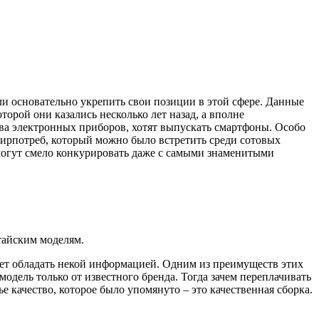
ли основательно укрепить свои позиции в этой сфере. Данные
орой они казались несколько лет назад, а вполне
тва электронных приборов, хотят выпускать смартфоны. Особо
ширпотреб, который можно было встретить среди сотовых
огут смело конкурировать даже с самыми знаменитыми
тайским моделям.
удет обладать некой информацией. Одним из преимуществ этих
модель только от известного бренда. Тогда зачем переплачивать
ье качество, которое было упомянуто – это качественная сборка.