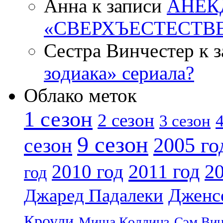
Анна к записи
АНЕК
«СВЕРХЪЕСТЕСТВ
Сестра Винчестер к 
зодиака» сериала?
Облако меток
1 сезон
2 сезон
4
3 сезон
9 сезон
2005 го
сезон
2011 год
2010 год
20
год
Дженс
Джаред Падалеки
Кроули
Миша Коллинз
Сэм Вин