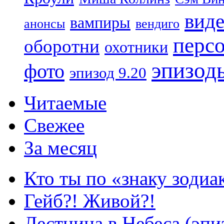
вид
вампиры
анонсы
вендиго
перс
оборотни
охотники
эпизод
фото
эпизод 9.20
Читаемые
Свежее
За месяц
Кто ты по «знаку зодиа
Гейб?! Живой?!
Лестница в Небеса (эпи