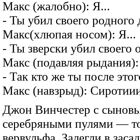
Макс (жалобно): Я...
- Ты убил своего родного
Макс(хлюпая носом): Я...
- Ты зверски убил своего 
Макс (подавляя рыдания): 
- Так кто же ты после этог
Макс (навзрыд): Сиротии
Джон Винчестер с сыновья
серебряными пулями — то
вервульфа. Залегли в зас