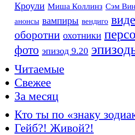
Кроули
Миша Коллинз
Сэм Вин
вид
вампиры
анонсы
вендиго
перс
оборотни
охотники
эпизод
фото
эпизод 9.20
Читаемые
Свежее
За месяц
Кто ты по «знаку зодиа
Гейб?! Живой?!