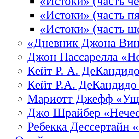
«Истоки» (часть че
«Истоки» (часть пя
«Истоки» (часть ш
«Дневник Джона Вин
Джон Пассарелла «Н
Кейт Р. А. ДеКандид
Кейт Р.А. ДеКандидо
Мариотт Джефф «Уще
Джо Шрайбер «Нечес
Ребекка Десcертайн 