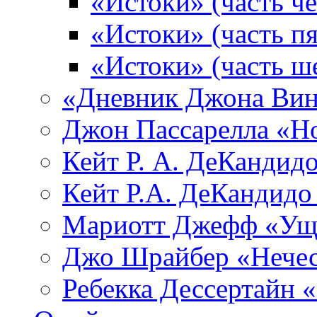
«Истоки» (часть че
«Истоки» (часть пя
«Истоки» (часть ш
«Дневник Джона Вин
Джон Пассарелла «Н
Кейт Р. А. ДеКандид
Кейт Р.А. ДеКандидо
Мариотт Джефф «Уще
Джо Шрайбер «Нечес
Ребекка Десcертайн 