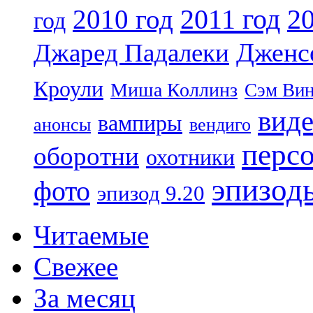
2011 год
2010 год
20
год
Дженс
Джаред Падалеки
Кроули
Миша Коллинз
Сэм Вин
вид
вампиры
анонсы
вендиго
перс
оборотни
охотники
эпизод
фото
эпизод 9.20
Читаемые
Свежее
За месяц