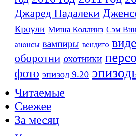
Дженс
Джаред Падалеки
Кроули
Миша Коллинз
Сэм Вин
вид
вампиры
анонсы
вендиго
перс
оборотни
охотники
эпизод
фото
эпизод 9.20
Читаемые
Свежее
За месяц