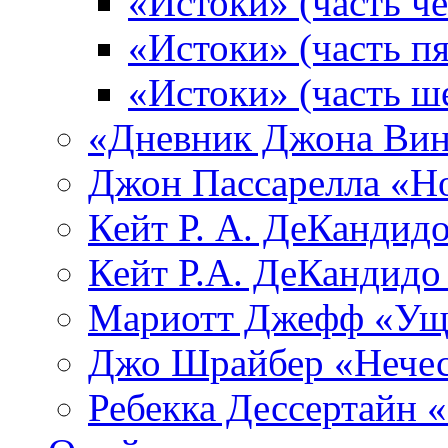
«Истоки» (часть че
«Истоки» (часть пя
«Истоки» (часть ш
«Дневник Джона Вин
Джон Пассарелла «Н
Кейт Р. А. ДеКандид
Кейт Р.А. ДеКандидо
Мариотт Джефф «Уще
Джо Шрайбер «Нечес
Ребекка Десcертайн 