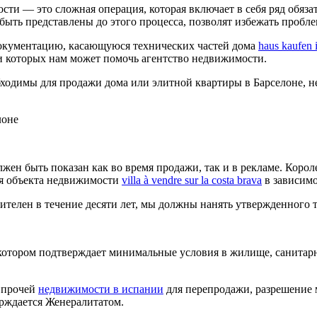
ти — это сложная операция, которая включает в себя ряд обяза
ыть представлены до этого процесса, позволят избежать пробле
документацию, касающуюся технических частей дома
haus kaufen i
и которых нам может помочь агентство недвижимости.
ходимы для продажи дома или элитной квартиры в Барселоне, не
лоне
лжен быть показан как во время продажи, так и в рекламе. Короле
ия объекта недвижимости
villa à vendre sur la costa brava
в зависимо
ителен в течение десяти лет, мы должны нанять утвержденного 
 котором подтверждает минимальные условия в жилище, санитар
и прочей
недвижимости в испании
для перепродажи, разрешение 
ерждается Женералитатом.