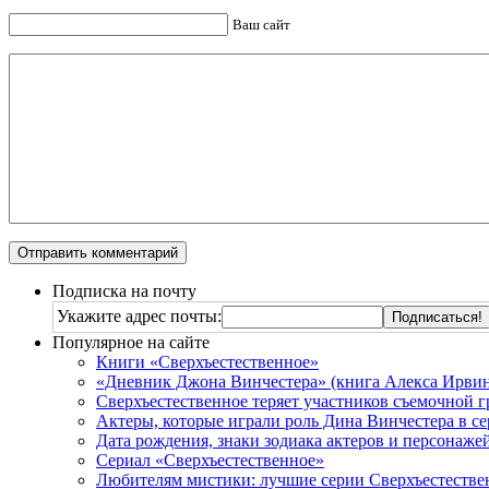
Ваш сайт
Подписка на почту
Укажите адрес почты:
Популярное на сайте
Книги «Сверхъестественное»
«Дневник Джона Винчестера» (книга Алекса Ирвин
Сверхъестественное теряет участников съемочной 
Актеры, которые играли роль Дина Винчестера в се
Дата рождения, знаки зодиака актеров и персонаже
Сериал «Сверхъестественное»
Любителям мистики: лучшие серии Сверхъестестве