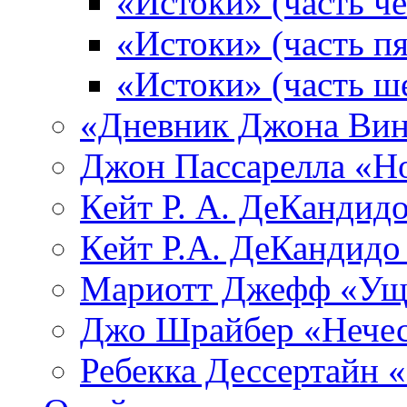
«Истоки» (часть че
«Истоки» (часть пя
«Истоки» (часть ш
«Дневник Джона Вин
Джон Пассарелла «Н
Кейт Р. А. ДеКандид
Кейт Р.А. ДеКандидо
Мариотт Джефф «Уще
Джо Шрайбер «Нечес
Ребекка Десcертайн 