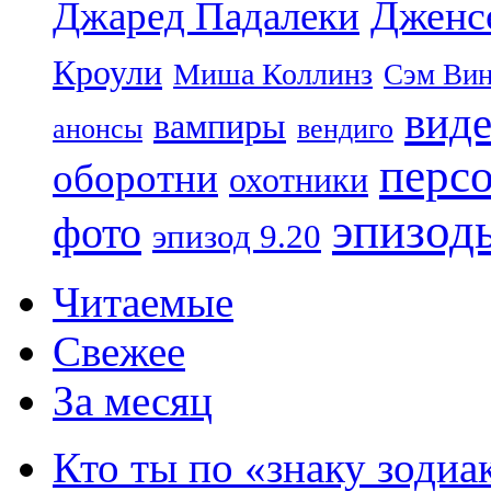
Дженс
Джаред Падалеки
Кроули
Миша Коллинз
Сэм Вин
вид
вампиры
анонсы
вендиго
перс
оборотни
охотники
эпизод
фото
эпизод 9.20
Читаемые
Свежее
За месяц
Кто ты по «знаку зодиа