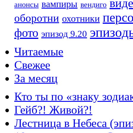
вид
вампиры
анонсы
вендиго
перс
оборотни
охотники
эпизод
фото
эпизод 9.20
Читаемые
Свежее
За месяц
Кто ты по «знаку зодиа
Гейб?! Живой?!
Лестница в Небеса (эпи