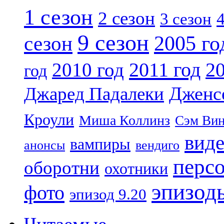
1 сезон
2 сезон
4
3 сезон
9 сезон
2005 го
сезон
2011 год
2010 год
20
год
Дженс
Джаред Падалеки
Кроули
Миша Коллинз
Сэм Вин
вид
вампиры
анонсы
вендиго
перс
оборотни
охотники
эпизод
фото
эпизод 9.20