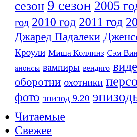
9 сезон
2005 го
сезон
2011 год
2010 год
20
год
Дженс
Джаред Падалеки
Кроули
Миша Коллинз
Сэм Вин
вид
вампиры
анонсы
вендиго
перс
оборотни
охотники
эпизод
фото
эпизод 9.20
Читаемые
Свежее