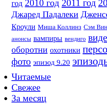
2011 год
2010 год
20
год
Дженс
Джаред Падалеки
Кроули
Миша Коллинз
Сэм Вин
вид
вампиры
анонсы
вендиго
перс
оборотни
охотники
эпизод
фото
эпизод 9.20
Читаемые
Свежее
За месяц