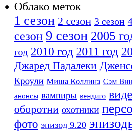
Облако меток
1 сезон
2 сезон
4
3 сезон
9 сезон
2005 го
сезон
2011 год
2010 год
20
год
Дженс
Джаред Падалеки
Кроули
Миша Коллинз
Сэм Вин
вид
вампиры
анонсы
вендиго
перс
оборотни
охотники
эпизод
фото
эпизод 9.20