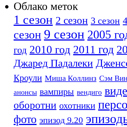
Облако меток
1 сезон
2 сезон
4
3 сезон
9 сезон
2005 го
сезон
2011 год
2010 год
20
год
Дженс
Джаред Падалеки
Кроули
Миша Коллинз
Сэм Вин
вид
вампиры
анонсы
вендиго
перс
оборотни
охотники
эпизод
фото
эпизод 9.20