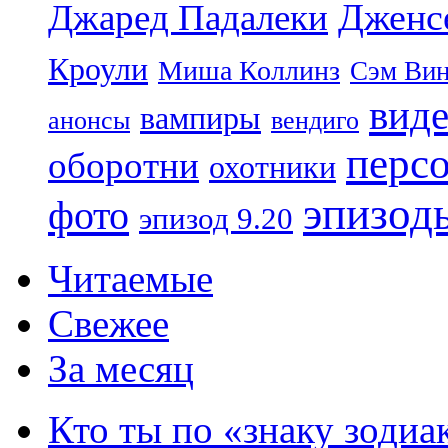
Дженс
Джаред Падалеки
Кроули
Миша Коллинз
Сэм Вин
вид
вампиры
анонсы
вендиго
перс
оборотни
охотники
эпизод
фото
эпизод 9.20
Читаемые
Свежее
За месяц
Кто ты по «знаку зодиа