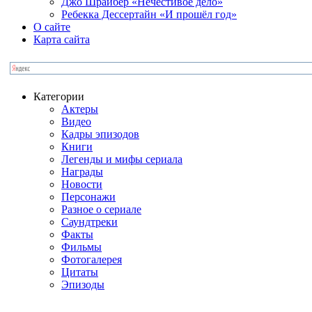
Джо Шрайбер «Нечестивое дело»
Ребекка Десcертайн «И прошёл год»
О сайте
Карта сайта
Категории
Актеры
Видео
Кадры эпизодов
Книги
Легенды и мифы сериала
Награды
Новости
Персонажи
Разное о сериале
Саундтреки
Факты
Фильмы
Фотогалерея
Цитаты
Эпизоды