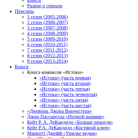
Книги
Разное о сериале
Персоны
1 сезон (2005-2006)
2 сезон (2006-2007)
3 сезон (2007-2008)
4 сезон (2008-2009)
5 сезон (2009-2010)
6 сезон (2010-2011)
7 сезон (2011-2012)
8 сезон (2012-2013)
9 сезон (2013-2014)
Книги
Книга комиксов «Истоки»
«Истоки» (часть первая)
«Истоки» (часть вторая)
«Истоки» (часть третья)
«Истоки» (часть четвертая)
«Истоки» (часть пятая)
«Истоки» (часть шестая)
«Дневник Джона Винчестера»
Джон Пассарелла «Ночной кошмар»
Кейт Р. А. ДеКандидо «Больше никогда»
Кейт Р.А. ДеКандидо «Костяной ключ»
Мариотт Джефф «Ущелье ведьм»