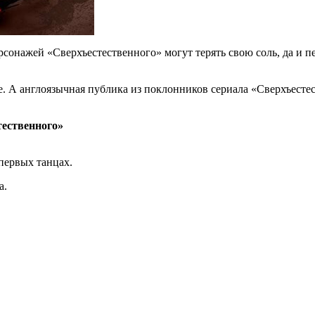
рсонажей «Сверхъестественного» могут терять свою соль, да и 
де. А англоязычная публика из поклонников сериала «Сверхъест
тественного»
первых танцах.
а.