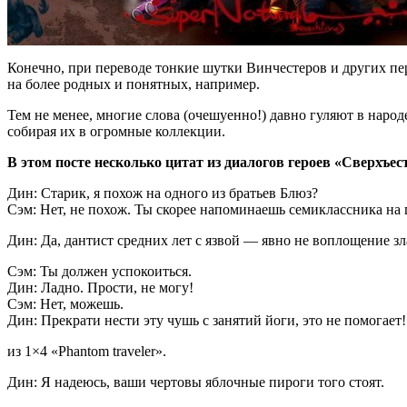
Конечно, при переводе тонкие шутки Винчестеров и других пе
на более родных и понятных, например.
Тем не менее, многие слова (очешуенно!) давно гуляют в наро
собирая их в огромные коллекции.
В этом посте несколько цитат из диалогов героев «Сверхъес
Дин: Старик, я похож на одного из братьев Блюз?
Сэм: Нет, не похож. Ты скорее напоминаешь семиклассника на 
Дин: Да, дантист средних лет с язвой — явно не воплощение зл
Сэм: Ты должен успокоиться.
Дин: Ладно. Прости, не могу!
Сэм: Нет, можешь.
Дин: Прекрати нести эту чушь с занятий йоги, это не помогает!
из 1×4 «Phantom traveler».
Дин: Я надеюсь, ваши чертовы яблочные пироги того стоят.