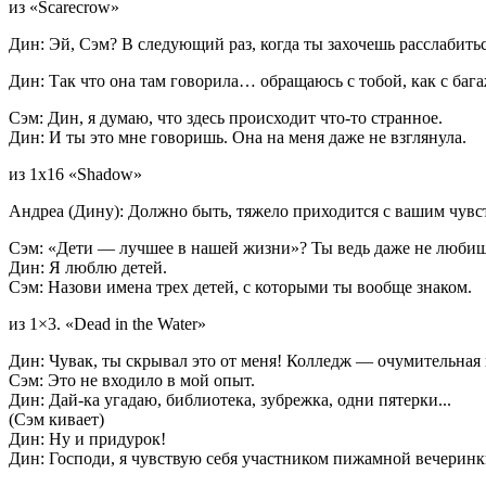
из «Scarecrow»
Дин: Эй, Сэм? В следующий раз, когда ты захочешь расслабитьс
Дин: Так что она там говорила… обращаюсь с тобой, как с бага
Сэм: Дин, я думаю, что здесь происходит что-то странное.
Дин: И ты это мне говоришь. Она на меня даже не взглянула.
из 1х16 «Shadow»
Андреа (Дину): Должно быть, тяжело приходится с вашим чувс
Сэм: «Дети — лучшее в нашей жизни»? Ты ведь даже не любиш
Дин: Я люблю детей.
Сэм: Назови имена трех детей, с которыми ты вообще знаком.
из 1×3. «Dead in the Water»
Дин: Чувак, ты скрывал это от меня! Колледж — очумительная
Сэм: Это не входило в мой опыт.
Дин: Дай-ка угадаю, библиотека, зубрежка, одни пятерки...
(Сэм кивает)
Дин: Ну и придурок!
Дин: Господи, я чувствую себя участником пижамной вечеринк