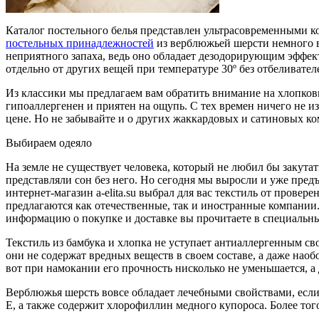
Каталог постельного белья представлен ультрасовременными 
постельных принадлежностей
из верблюжьей шерсти немного вы
неприятного запаха, ведь оно обладает дезодорирующим эффек
отдельно от других вещей при температуре 30º без отбеливате
Из классики мы предлагаем вам обратить внимание на хлопко
гипоаллергенен и приятен на ощупь. С тех времен ничего не 
цене. Но не забывайте и о других жаккардовых и сатиновых ко
Выбираем одеяло
На земле не существует человека, который не любил бы закутать
представляли сон без него. Но сегодня мы выросли и уже предъ
интернет-магазин a-elita.su выбрал для вас текстиль от пров
предлагаются как отечественные, так и иностранные компании. 
информацию о покупке и доставке вы прочитаете в специальных
Текстиль из бамбука и хлопка не уступает антиаллергенным с
они не содержат вредных веществ в своем составе, а даже нао
вот при намокании его прочность нисколько не уменьшается, а
Верблюжья шерсть вовсе обладает лечебными свойствами, есл
Е, а также содержит хлорофиллин медного купороса. Более того,