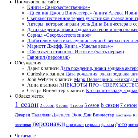
Популярное на сайте
Книги «Сверхъестественное»
«Дневник Джона Винчестера» (книга Алекса Ирвин
Сверхъестественное теряет участников съемочной 
Актеры, которые играли роль Дина Винчестера в се
Дата рождения, знаки зодиака актеров и персонаже
Сериал «Сверхъестественное»
Любителям мистики: лучшие серии Сверхъестестве
Мариотт Джефф. Книга «Ущелье ведьм»
«Сверхъестественное: Истоки» (часть первая)
Гавриил (персонаж)
Обсуждения
Дарья к записи
Дата рождения, знаки зодиака актер
Curiosity к записи
Дата рождения, знаки зодиака ак
John Webster к записи
Марк Пеллегрино: «Никогда н
Анна к записи
АНЕКДОТЫ ПРО «СВЕРХЪЕСТЕ
Сестра Винчестер к записи
Кто ты по «знаку зодиак
Облако меток
1 сезон
6 сезон
7 сезон
2 сезон
5 сезон
4 сезон
3 сезон
Дженсен Эклс
Джаред Падалеки
Дин Винчестер
Кастиэль
Кр
персонажи
фото
факты
сериалы
охотники
призраки
эпизо
Читаемые