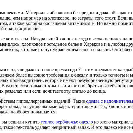
комплектами. Материалы абсолютно безвредны и даже обладают
ше, чем например на хлопковое, но затраты того стоят. Если вы 
том, а также волокна обогащены витамином Е. Но важно помнить
лей и кондиционеров.
вые комплекты. Натуральный хлопок всегда высоко ценился наш
изменилось, хлопковое постельное белье в Харькове и в любом 
мплектах, которые станут украшением вашей спальни. Они обесп
ся в одеяло даже в теплое время года. С этим предметом каждый 
являем более высокие требования к одеялу, и только теплоты и 
еренных производителей, которые имеют безукоризненную репута
Вам остается только открыть каталог и выбрать для себя понрав
 разделах или если дочитаете эту статью до конца.
войствам гипоаллергенных изделий. Такие
одеяла с наполнителем
борот обладают уникальными характеристиками. Так, хлопок впит
 даже наоборот повышается.
и вы решили купить
теплое верблюжье одеяло
из этого материала
 такой текстиль удаляет неприятный запах. И это далеко не все 