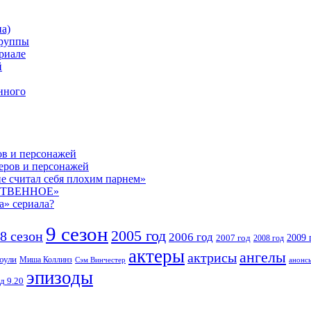
а)
группы
риале
й
нного
ов и персонажей
теров и персонажей
е считал себя плохим парнем»
СТВЕННОЕ»
а» сериала?
9 сезон
2005 год
8 сезон
2006 год
2007 год
2009 
2008 год
актеры
ангелы
актрисы
оули
Миша Коллинз
Сэм Винчестер
анонс
эпизоды
д 9.20