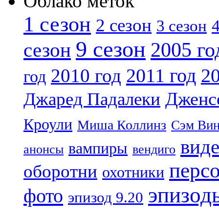
Облако меток
1 сезон
2 сезон
4
3 сезон
9 сезон
2005 го
сезон
2011 год
2010 год
20
год
Дженс
Джаред Падалеки
Кроули
Миша Коллинз
Сэм Вин
вид
вампиры
анонсы
вендиго
перс
оборотни
охотники
эпизод
фото
эпизод 9.20