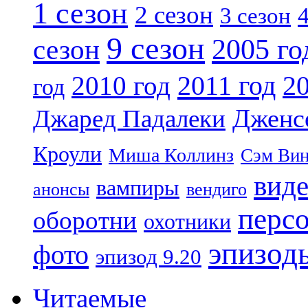
1 сезон
2 сезон
4
3 сезон
9 сезон
2005 го
сезон
2011 год
2010 год
20
год
Дженс
Джаред Падалеки
Кроули
Миша Коллинз
Сэм Вин
вид
вампиры
анонсы
вендиго
перс
оборотни
охотники
эпизод
фото
эпизод 9.20
Читаемые