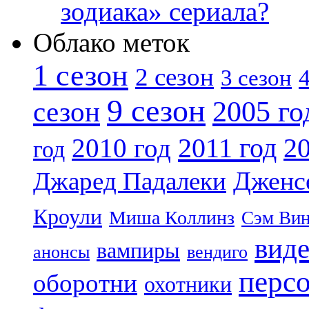
зодиака» сериала?
Облако меток
1 сезон
2 сезон
4
3 сезон
9 сезон
2005 го
сезон
2011 год
2010 год
20
год
Дженс
Джаред Падалеки
Кроули
Миша Коллинз
Сэм Вин
вид
вампиры
анонсы
вендиго
перс
оборотни
охотники