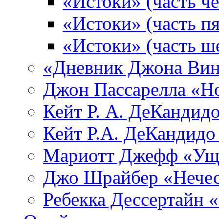
«Истоки» (часть че
«Истоки» (часть пя
«Истоки» (часть ш
«Дневник Джона Вин
Джон Пассарелла «Н
Кейт Р. А. ДеКандид
Кейт Р.А. ДеКандидо
Мариотт Джефф «Уще
Джо Шрайбер «Нечес
Ребекка Десcертайн 