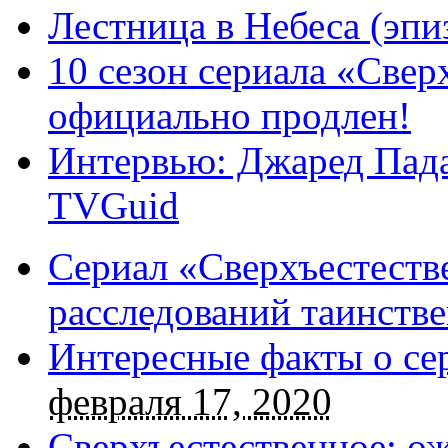
Лестница в Небеса (эпи
10 сезон сериала «Све
официально продлен!
Интервью: Джаред Пада
TVGuid
Сериал «Сверхъестестве
расследований таинств
Интересные факты о се
февраля 17, 2020
Сверхъестественное: о