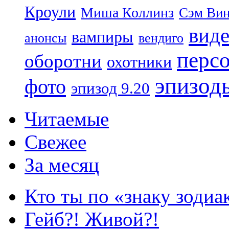
Кроули
Миша Коллинз
Сэм Вин
вид
вампиры
анонсы
вендиго
перс
оборотни
охотники
эпизод
фото
эпизод 9.20
Читаемые
Свежее
За месяц
Кто ты по «знаку зодиа
Гейб?! Живой?!