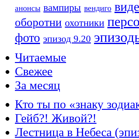
вид
вампиры
анонсы
вендиго
перс
оборотни
охотники
эпизод
фото
эпизод 9.20
Читаемые
Свежее
За месяц
Кто ты по «знаку зодиа
Гейб?! Живой?!
Лестница в Небеса (эпи