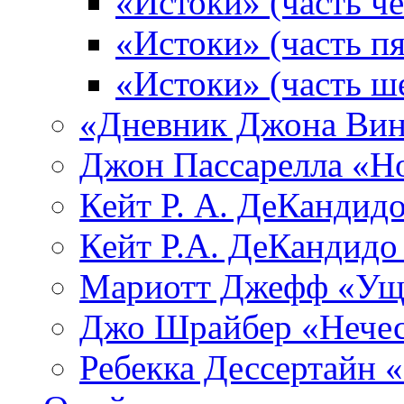
«Истоки» (часть че
«Истоки» (часть пя
«Истоки» (часть ш
«Дневник Джона Вин
Джон Пассарелла «Н
Кейт Р. А. ДеКандид
Кейт Р.А. ДеКандидо
Мариотт Джефф «Уще
Джо Шрайбер «Нечес
Ребекка Десcертайн 