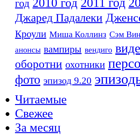
2011 год
2010 год
20
год
Дженс
Джаред Падалеки
Кроули
Миша Коллинз
Сэм Вин
вид
вампиры
анонсы
вендиго
перс
оборотни
охотники
эпизод
фото
эпизод 9.20
Читаемые
Свежее
За месяц