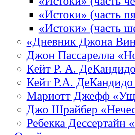
«Истоки» (часть че
«Истоки» (часть пя
«Истоки» (часть ш
«Дневник Джона Вин
Джон Пассарелла «Н
Кейт Р. А. ДеКандид
Кейт Р.А. ДеКандидо
Мариотт Джефф «Уще
Джо Шрайбер «Нечес
Ребекка Десcертайн 