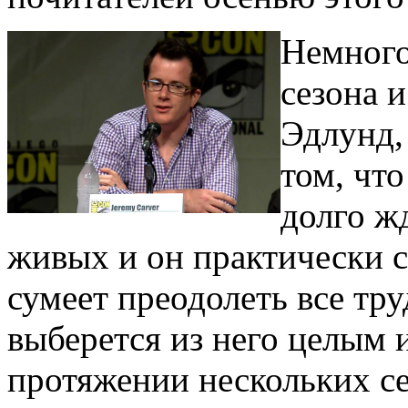
Немного
сезона и
Эдлунд,
том, что
долго ж
живых и он практически с
сумеет преодолеть все тр
выберется из него целым 
протяжении нескольких се