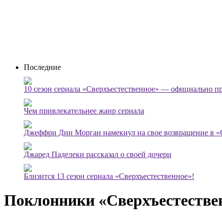
Последние
10 сезон сериала «Сверхъестественное» — официально п
Чем привлекательнее жанр сериала
Джеффри Дин Морган намекнул на свое возвращение в «
Джаред Паделеки рассказал о своей дочери
Близится 13 сезон сериала «Сверхъестественное»!
Поклонники «Сверхъестествен