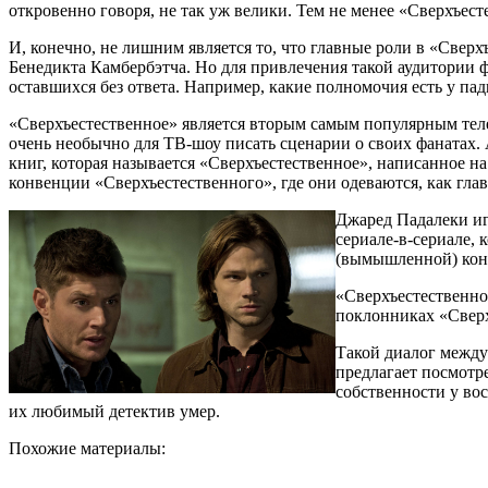
откровенно говоря, не так уж велики. Тем не менее «Сверхъесте
И, конечно, не лишним является то, что главные роли в «Свер
Бенедикта Камбербэтча. Но для привлечения такой аудитории 
оставшихся без ответа. Например, какие полномочия есть у п
«Сверхъестественное» является вторым самым популярным тел
очень необычно для ТВ-шоу писать сценарии о своих фанатах.
книг, которая называется «Сверхъестественное», написанное 
конвенции «Сверхъестественного», где они одеваются, как гла
Джаред Падалеки иг
сериале-в-сериале,
(вымышленной) кон
«Сверхъестественно
поклонниках «Сверх
Такой диалог между
предлагает посмотр
собственности у во
их любимый детектив умер.
Похожие материалы: