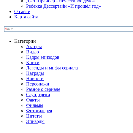
Джо Шрайбер «Нечестивое дело»
Ребекка Десcертайн «И прошёл год»
О сайте
Карта сайта
Категории
Актеры
Видео
Кадры эпизодов
Книги
Легенды и мифы сериала
Награды
Новости
Персонажи
Разное о сериале
Саундтреки
Факты
Фильмы
Фотогалерея
Цитаты
Эпизоды