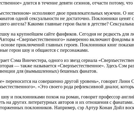
ственное» длится в течение девяти сезонов, отчасти потому, что
хъестественном» исполняют двое привлекательных мужчин. О них
фанатов одной сексуальности не достаточно. Поклонники ценят
адшего ангела? Какими главные герои были в детстве? Сексуаль
ешоу на крупнейшем сайте фанфиков. Сегодня не редкость для 
 Авторы «Сверхъестественного» намеренно включают фэндомы в 
на основе приключений главных героев. Поклонники книг показ
вные герои шоу и общаются с персонажами.
рает Сэма Винчестера, одного из звезд сериала «Сверхъестестве
 которая — также называется «Сверхъестественное». Здесь Сэм р
венции для (вымышленных) бешеных фанатов.
е» переносится на совершенно другой уровень», говорит Линн С.
ъестественного». «Это своего рода рефлексивной диалог, котор
 шоу и поклонниками похож на роман, говорит профессор англий
еть на других литературных авторов и их отношения с фанатами
сторженных поклонников. Например, сэр Артур Конан Дойл воск