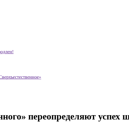
родлен!
Сверхъестественное»
ного» переопределяют успех 