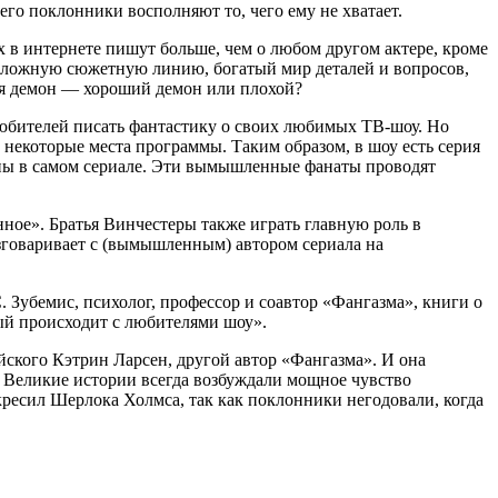
 его поклонники восполняют то, чего ему не хватает.
 в интернете пишут больше, чем о любом другом актере, кроме
 сложную сюжетную линию, богатый мир деталей и вопросов,
ная демон — хороший демон или плохой?
любителей писать фантастику о своих любимых ТВ-шоу. Но
некоторые места программы. Таким образом, в шоу есть серия
аны в самом сериале. Эти вымышленные фанаты проводят
нное». Братья Винчестеры также играть главную роль в
азговаривает с (вымышленным) автором сериала на
 Зубемис, психолог, профессор и соавтор «Фангазма», книги о
ый происходит с любителями шоу».
ского Кэтрин Ларсен, другой автор «Фангазма». И она
. Великие истории всегда возбуждали мощное чувство
ресил Шерлока Холмса, так как поклонники негодовали, когда