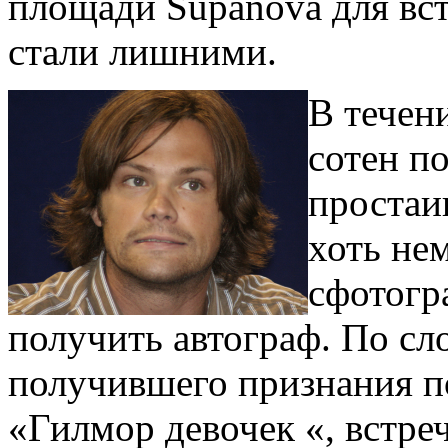
площади Supanova для вст
стали лишними.
В течен
сотен п
простаи
хоть нем
сфотогр
получить автограф. По сл
получившего признания по
«Гилмор девочек «, встре