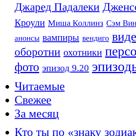
Дженс
Джаред Падалеки
Кроули
Миша Коллинз
Сэм Вин
вид
вампиры
анонсы
вендиго
перс
оборотни
охотники
эпизод
фото
эпизод 9.20
Читаемые
Свежее
За месяц
Кто ты по «знаку зодиа