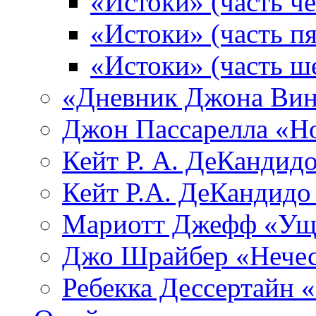
«Истоки» (часть че
«Истоки» (часть пя
«Истоки» (часть ш
«Дневник Джона Вин
Джон Пассарелла «Н
Кейт Р. А. ДеКандид
Кейт Р.А. ДеКандидо
Мариотт Джефф «Уще
Джо Шрайбер «Нечес
Ребекка Десcертайн 