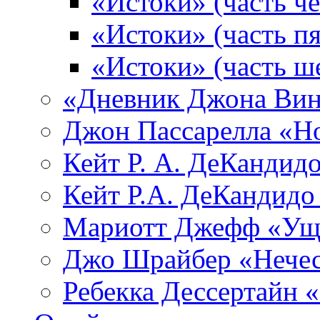
«Истоки» (часть че
«Истоки» (часть пя
«Истоки» (часть ш
«Дневник Джона Вин
Джон Пассарелла «Н
Кейт Р. А. ДеКандид
Кейт Р.А. ДеКандидо
Мариотт Джефф «Уще
Джо Шрайбер «Нечес
Ребекка Десcертайн 