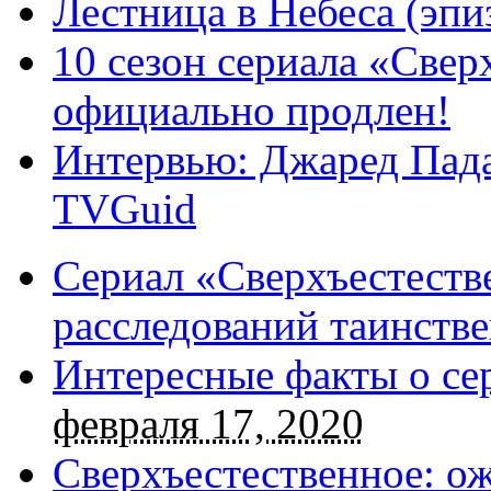
Лестница в Небеса (эпи
10 сезон сериала «Све
официально продлен!
Интервью: Джаред Пада
TVGuid
Сериал «Сверхъестестве
расследований таинств
Интересные факты о се
февраля 17, 2020
Сверхъестественное: о