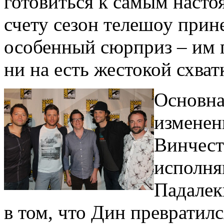
готовиться к самым наст
счету сезон телешоу прин
особенный сюрприз – им п
ни на есть жестокой схват
Основна
изменен
Винчест
исполня
Падалек
в том, что Дин превратил