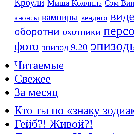
Кроули
Миша Коллинз
Сэм Вин
вид
вампиры
анонсы
вендиго
перс
оборотни
охотники
эпизод
фото
эпизод 9.20
Читаемые
Свежее
За месяц
Кто ты по «знаку зодиа
Гейб?! Живой?!