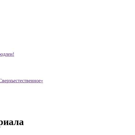
родлен!
Сверхъестественное»
риала