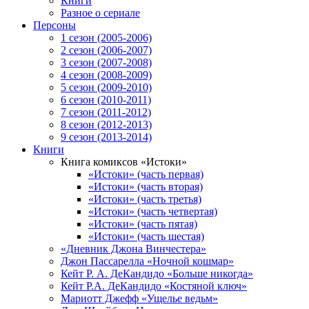
Книги
Разное о сериале
Персоны
1 сезон (2005-2006)
2 сезон (2006-2007)
3 сезон (2007-2008)
4 сезон (2008-2009)
5 сезон (2009-2010)
6 сезон (2010-2011)
7 сезон (2011-2012)
8 сезон (2012-2013)
9 сезон (2013-2014)
Книги
Книга комиксов «Истоки»
«Истоки» (часть первая)
«Истоки» (часть вторая)
«Истоки» (часть третья)
«Истоки» (часть четвертая)
«Истоки» (часть пятая)
«Истоки» (часть шестая)
«Дневник Джона Винчестера»
Джон Пассарелла «Ночной кошмар»
Кейт Р. А. ДеКандидо «Больше никогда»
Кейт Р.А. ДеКандидо «Костяной ключ»
Мариотт Джефф «Ущелье ведьм»