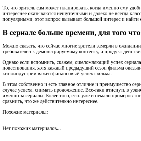
То, что зритель сам может планировать, когда именно ему удоб
интереснее оказываются нешуточными и далеко не всегда класс
популярными, этот вопрос вызывает большой интерес и найти от
В сериале больше времени, для того чт
Можно сказать, что сейчас многие зрители замерли в ожидании
требователен к демонстрируемому контенту, и продукт действ
Однако если вспомнить, скажем, ошеломляющий успех сериала «С
повествования, хотя каждый предыдущий сезон фильма оказыва
киноиндустрии важен финансовый успех фильма.
В этом собственно и есть главное отличие и преимущество сер
случае успеха, снимать продолжение. Все-таки втиснуть в узк
именно за сериалы. Более того, есть уже и немало примеров т
сравнить, что же действительно интереснее.
Похожие материалы:
Нет похожих материалов...