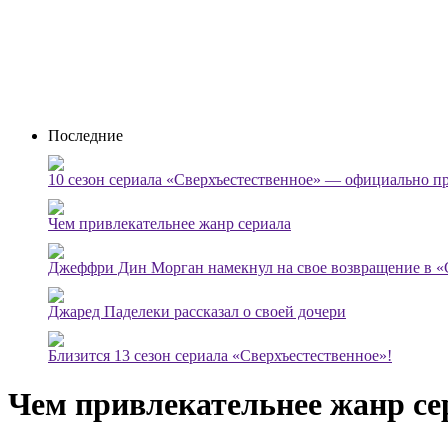
Последние
10 сезон сериала «Сверхъестественное» — официально п
Чем привлекательнее жанр сериала
Джеффри Дин Морган намекнул на свое возвращение в «
Джаред Паделеки рассказал о своей дочери
Близится 13 сезон сериала «Сверхъестественное»!
Чем привлекательнее жанр се