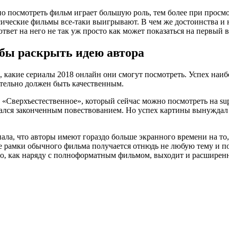
но посмотреть фильм играет большую роль, тем более при просмо
ические фильмы все-таки выигрывают. В чем же достоинства и н
вет на него не так уж просто как может показаться на первый в
обы раскрыть идею автора
, какие сериалы 2018 онлайн они смогут посмотреть. Успех наибо
ительно должен быть качественным.
верхъестественное», который сейчас можно посмотреть на supern
лся законченным повествованием. Но успех картины вынуждал де
иала, что авторы имеют гораздо больше экранного времени на то
ие рамки обычного фильма получается отнюдь не любую тему и п
ого, как наряду с полноформатным фильмом, выходит и расширенн