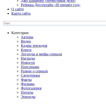
Джо Шрайбер «Нечестивое дело»
Ребекка Десcертайн «И прошёл год»
О сайте
Карта сайта
Категории
Актеры
Видео
Кадры эпизодов
Книги
Легенды и мифы сериала
Награды
Новости
Персонажи
Разное о сериале
Саундтреки
Факты
Фильмы
Фотогалерея
Цитаты
Эпизоды