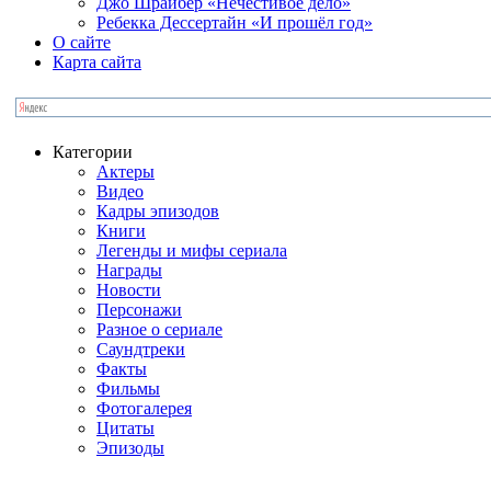
Джо Шрайбер «Нечестивое дело»
Ребекка Десcертайн «И прошёл год»
О сайте
Карта сайта
Категории
Актеры
Видео
Кадры эпизодов
Книги
Легенды и мифы сериала
Награды
Новости
Персонажи
Разное о сериале
Саундтреки
Факты
Фильмы
Фотогалерея
Цитаты
Эпизоды