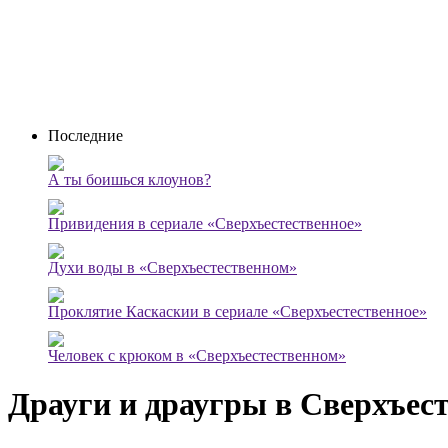
Последние
А ты боишься клоунов?
Привидения в сериале «Сверхъестественное»
Духи воды в «Сверхъестественном»
Проклятие Каскаскии в сериале «Сверхъестественное»
Человек с крюком в «Сверхъестественном»
Драуги и драугры в Сверхъес