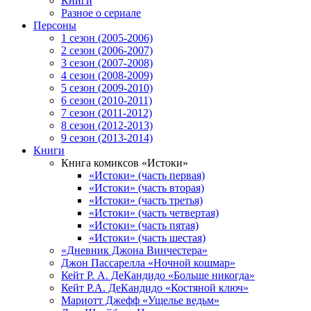
Книги
Разное о сериале
Персоны
1 сезон (2005-2006)
2 сезон (2006-2007)
3 сезон (2007-2008)
4 сезон (2008-2009)
5 сезон (2009-2010)
6 сезон (2010-2011)
7 сезон (2011-2012)
8 сезон (2012-2013)
9 сезон (2013-2014)
Книги
Книга комиксов «Истоки»
«Истоки» (часть первая)
«Истоки» (часть вторая)
«Истоки» (часть третья)
«Истоки» (часть четвертая)
«Истоки» (часть пятая)
«Истоки» (часть шестая)
«Дневник Джона Винчестера»
Джон Пассарелла «Ночной кошмар»
Кейт Р. А. ДеКандидо «Больше никогда»
Кейт Р.А. ДеКандидо «Костяной ключ»
Мариотт Джефф «Ущелье ведьм»