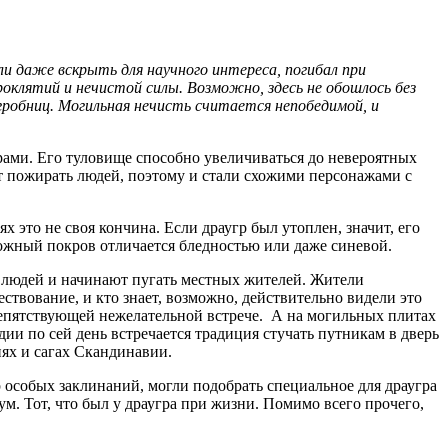
ли даже вскрыть для научного интереса, погибал при
оклятий и нечистой силы. Возможно, здесь не обошлось без
 гробниц. Могильная нечисть считается непобедимой, и
ами. Его туловище способно увеличиваться до невероятных
ет пожирать людей, поэтому и стали схожими персонажами с
х это не своя кончина. Если драугр был утоплен, значит, его
ожный покров отличается бледностью или даже синевой.
 людей и начинают пугать местных жителей. Жители
твование, и кто знает, возможно, действительно видели это
епятствующей нежелательной встрече. А на могильных плитах
ии по сей день встречается традиция стучать путникам в дверь
ниях и сагах Скандинавии.
 особых заклинаний, могли подобрать специальное для драугра
ум. Тот, что был у драугра при жизни. Помимо всего прочего,