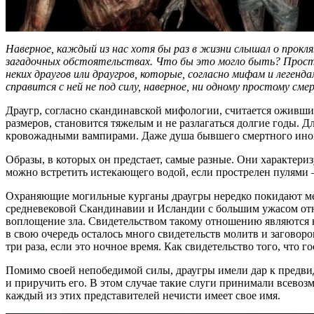
Наверное, каждый из нас хотя бы раз в жизни слышал о прокля
загадочных обстоятельствах. Что бы это могло быть? Простое
неких драугов или драугров, которые, согласно мифам и леген
справится с ней не под силу, наверное, ни одному простому сме
Драугр, согласно скандинавской мифологии, считается оживш
размеров, становится тяжелым и не разлагаться долгие годы. 
кровожадными вампирами. Даже душа бывшего смертного иногд
Образы, в которых он предстает, самые разные. Они характеризу
можно встретить истекающего водой, если прострелен пулями
Охраняющие могильные курганы драугры нередко покидают мес
средневековой Скандинавии и Исландии с большим ужасом отно
воплощение зла. Свидетельством такому отношению являются 
в свою очередь осталось много свидетельств молитв и заговор
три раза, если это ночное время. Как свидетельство того, что г
Помимо своей непобедимой силы, драугры имели дар к предвид
и приручить его. В этом случае такие слуги принимали всевозм
каждый из этих представителей нечисти имеет свое имя.