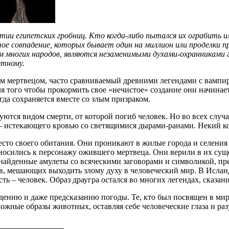
тии египетских гробниц. Кто когда-либо пытался их ограбить и
 совпадение, которых бывает один на миллион или проделки пр
дам многих народов, являются незаменимыми духами-охранниками
ртному.
им мертвецом, часто сравниваемый древними легендами с вампир
Для того чтобы прокормить свое «нечистое» создание они начина
а сохраняется вместе со злым призраком.
ются видом смерти, от которой погиб человек. Но во всех случая
 – истекающего кровью со светящимися дырами-ранами. Некий к
то своего обитания. Они проникают в жилые города и селения
сились к персонажу ожившего мертвеца. Они верили в их сущес
найденные амулеты со всяческими заговорами и символикой, пр
ов, мешающих выходить злому духу в человеческий мир. В Исланд
ость – человек. Образ драугра остался во многих легендах, сказа
ению и даже предсказанию погоды. Те, кто был посвящен в мир
ожные образы животных, оставляя себе человеческие глаза и раз