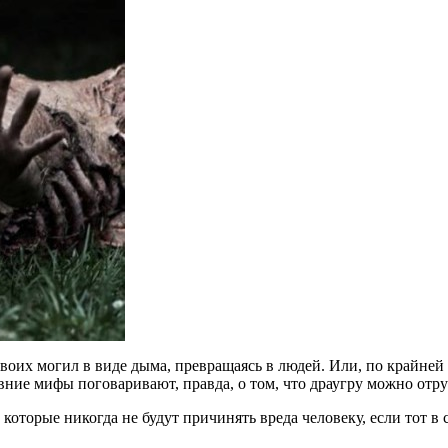
воих могил в виде дыма, превращаясь в людей. Или, по крайней 
вние мифы поговаривают, правда, о том, что драугру можно отруб
оторые никогда не будут причинять вреда человеку, если тот в с