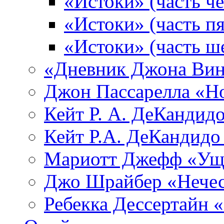
«Истоки» (часть че
«Истоки» (часть пя
«Истоки» (часть ш
«Дневник Джона Вин
Джон Пассарелла «Н
Кейт Р. А. ДеКандид
Кейт Р.А. ДеКандидо
Мариотт Джефф «Уще
Джо Шрайбер «Нечес
Ребекка Десcертайн 