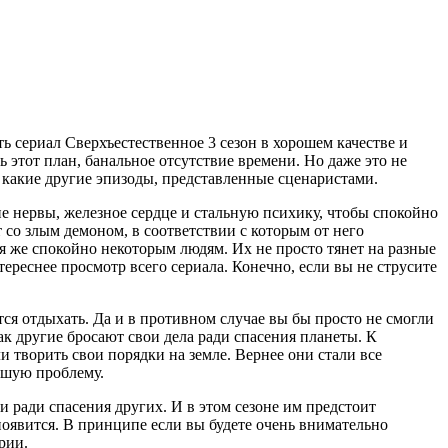
ь сериал Сверхъестественное 3 сезон в хорошем качестве и
ь этот план, банальное отсутствие времени. Но даже это не
 какие другие эпизоды, представленные сценаристами.
е нервы, железное сердце и стальную психику, чтобы спокойно
 со злым демоном, в соответствии с которым от него
ся же спокойно некоторым людям. Их не просто тянет на разные
ереснее просмотр всего сериала. Конечно, если вы не струсите
тся отдыхать. Да и в противном случае вы бы просто не смогли
ак другие бросают свои дела ради спасения планеты. К
ли творить свои порядки на земле. Вернее они стали все
кшую проблему.
и ради спасения других. И в этом сезоне им предстоит
появится. В принципе если вы будете очень внимательно
рии.