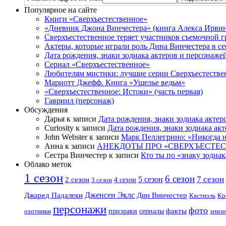
Популярное на сайте
Книги «Сверхъестественное»
«Дневник Джона Винчестера» (книга Алекса Ирвин
Сверхъестественное теряет участников съемочной 
Актеры, которые играли роль Дина Винчестера в се
Дата рождения, знаки зодиака актеров и персонаже
Сериал «Сверхъестественное»
Любителям мистики: лучшие серии Сверхъестестве
Мариотт Джефф. Книга «Ущелье ведьм»
«Сверхъестественное: Истоки» (часть первая)
Гавриил (персонаж)
Обсуждения
Дарья к записи
Дата рождения, знаки зодиака актер
Curiosity к записи
Дата рождения, знаки зодиака ак
John Webster к записи
Марк Пеллегрино: «Никогда н
Анна к записи
АНЕКДОТЫ ПРО «СВЕРХЪЕСТЕ
Сестра Винчестер к записи
Кто ты по «знаку зодиак
Облако меток
1 сезон
6 сезон
7 сезон
2 сезон
5 сезон
4 сезон
3 сезон
Дженсен Эклс
Джаред Падалеки
Дин Винчестер
Кастиэль
Кр
персонажи
фото
факты
сериалы
охотники
призраки
эпизо