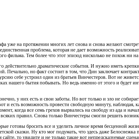
афа уже на протяжении многих лет снова и снова желают смотрет
 единственная проблема, которая не дает возможность реализоват
о фильма. Тем более что этот эпизод нисколько не похож ни на
го действительно драматические события. И нужно иметь крепки
. Печально, но факт состоит в том, что Дин заключает контракт
курсию себе устроил один из братьев Винчестеров. Вот не живет
ах нашего бытия побывать. Но ведь именно от этого и будет инт
ечно, у них есть и свои заботы. Но вот только и зло не собирае
вот и есть возможность провести свободную минуту, наблюдая, к
омент, когда все семь грехов вырвались на свободу из ада и нача
и всяких правил. Снова только Винчестеры смогли решить возни
орые готовы бросить все и уделить личное время бесценной жизн
тской сказки. Ну кто мог подумать, что здесь даже Белоснежка 
 сайте, то увидите и не только такие вот непредсказуемые сцена