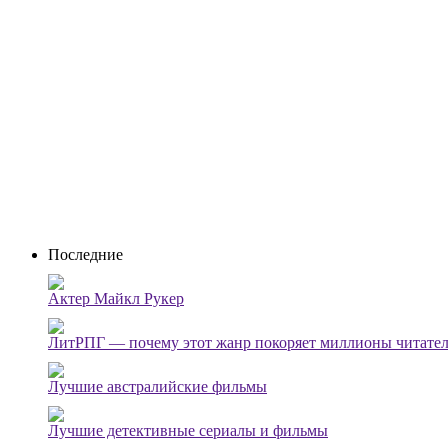
Последние
Актер Майкл Рукер
ЛитРПГ — почему этот жанр покоряет миллионы читате
Лучшие австралийские фильмы
Лучшие детективные сериалы и фильмы