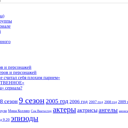
а)
группы
риале
й
нного
ов и персонажей
теров и персонажей
е считал себя плохим парнем»
СТВЕННОЕ»
а» сериала?
9 сезон
2005 год
8 сезон
2006 год
2007 год
2009 
2008 год
актеры
ангелы
актрисы
оули
Миша Коллинз
Сэм Винчестер
анонс
эпизоды
д 9.20