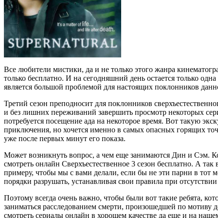
Все любители мистики, да и не только этого жанра кинематогр
только бесплатно. И на сегодняшний день остается только одна
является большой проблемой для настоящих поклонников данног
Третий сезон преподносит для поклонников сверхъестественно
и без лишних переживаний завершить просмотр некоторых серий
потребуется посещение ада на некоторое время. Вот такую экс
приключения, но хочется именно в самых опасных горящих точк
уже после первых минут его показа.
Может возникнуть вопрос, а чем еще занимаются Дин и Сэм. Кон
смотреть онлайн Сверхъестественное 3 сезон бесплатно. А так 
примеру, чтобы мы с вами делали, если бы не эти парни в тот м
порядки разрушать, устанавливая свои правила при отсутстви
Поэтому всегда очень важно, чтобы были вот такие ребята, кот
заниматься расследованием смерти, произошедшей по мотиву де
смотреть сериалы онлайн в хорошем качестве да еще и на нашем